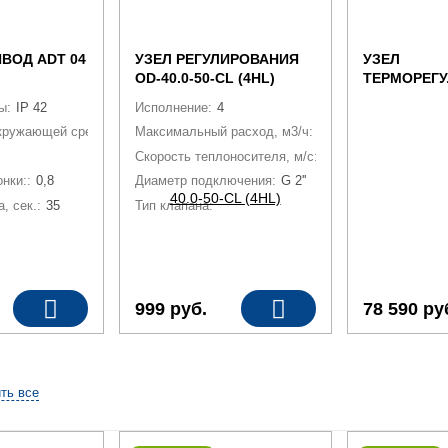
ВОД ADT 04
УЗЕЛ РЕГУЛИРОВАНИЯ
УЗЕЛ
OD-40.0-50-CL (4HL)
ТЕРМОРЕГ
SUS-P 120-2
ы:
IP 42
Исполнение:
4
кружающей среды при эксплуатации:
Максимальный расход, м3/ч:
-25...50
21
Скорость теплоносителя, м/с:
2.97
нки::
0,8
Диаметр подключения:
G 2''
, сек.:
35
Тип клапана:
Трехходовой, KVS 10
999
руб.
78 590
ру
ть все