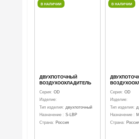
В НАЛИЧИИ
В НАЛИЧИИ
ДВУХПОТОЧНЫЙ
ДВУХПОТОЧ
ВОЗДУХООХЛАДИТЕЛЬ
ВОЗДУХООХ
CWC OD-501E10
CWC OD-631
Серия:
OD
Серия:
OD
Изделие:
воздухоохладитель
Изделие:
возд
Тип изделия:
двухпоточный
Тип изделия:
д
Назначение :
S-LBP
Назначение :
Страна:
Россия
Страна:
Росси