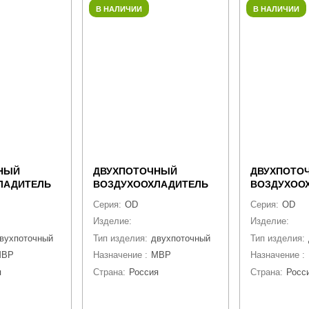
В НАЛИЧИИ
В НАЛИЧИИ
НЫЙ
ДВУХПОТОЧНЫЙ
ДВУХПОТО
ЛАДИТЕЛЬ
ВОЗДУХООХЛАДИТЕЛЬ
ВОЗДУХОО
C55
CWC OD-234C4
CWC OD-45
Серия:
OD
Серия:
OD
ухоохладитель
Изделие:
воздухоохладитель
Изделие:
воз
вухпоточный
Тип изделия:
двухпоточный
Тип изделия:
MBP
Назначение :
MBP
Назначение :
я
Страна:
Россия
Страна:
Росс