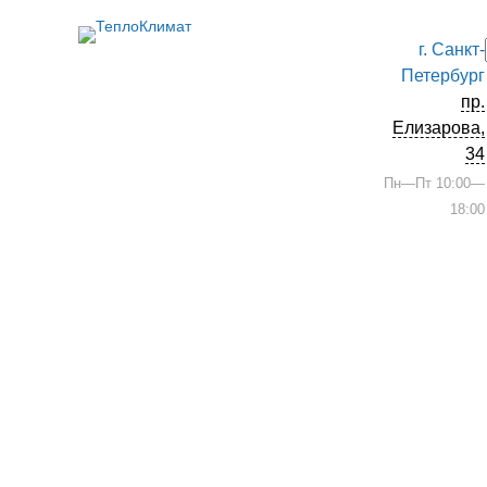
г. Санкт-
Петербург
пр.
Елизарова,
34
Пн—Пт 10:00—
18:00