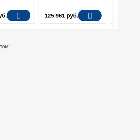
уб.
125 961
руб.
150 098
том!