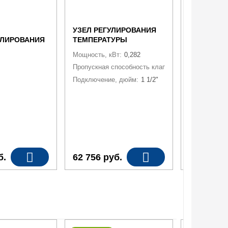
УЗЕЛ РЕГУЛИРОВАНИЯ
УЗЕЛ РЕГ
УЛИРОВАНИЯ
ТЕМПЕРАТУРЫ
ВЕКТОР 5-
5.0
ТЕПЛОНОСИТЕЛЯ DN
Мощность, кВт:
0,282
LIGHT 40, 25-8, 6.3 (БЕЗ
Пропускная способность клапана, м3/ч:
6,3
ПОДВОДКИ)
Подключение, дюйм:
1 1/2"
б.
62 756
руб.
177 947