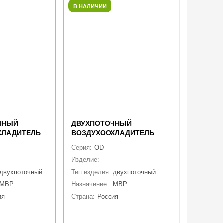
В НАЛИЧИИ
В НАЛИЧИИ
ЧНЫЙ
ДВУХПОТОЧНЫЙ
ДВУХПОТ
ХЛАДИТЕЛЬ
ВОЗДУХООХЛАДИТЕЛЬ
ВОЗДУХО
1G4
CWC OD-501E4
CWC OD-6
Серия:
OD
Серия:
OD
духоохладитель
Изделие:
воздухоохладитель
Изделие:
во
двухпоточный
Тип изделия:
двухпоточный
Тип изделия
MBP
Назначение :
MBP
Назначение 
ия
Страна:
Россия
Страна:
Рос