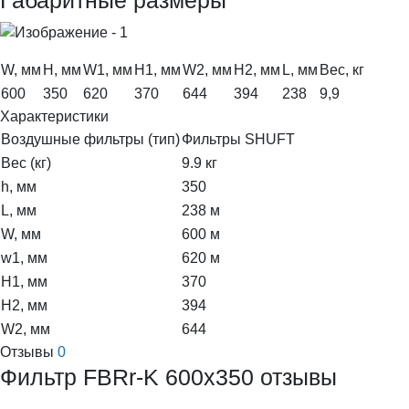
W, мм
H, мм
W1, мм
H1, мм
W2, мм
H2, мм
L, мм
Вес, кг
600
350
620
370
644
394
238
9,9
Характеристики
Воздушные фильтры (тип)
Фильтры SHUFT
Вес (кг)
9.9 кг
h, мм
350
L, мм
238 м
W, мм
600 м
w1, мм
620 м
H1, мм
370
H2, мм
394
W2, мм
644
Отзывы
0
Фильтр FBRr-K 600x350 отзывы