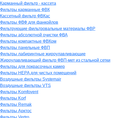
Карманный фильтр - кассета
Фильтры карманные ФВК
Кассетный фильтр ФВКас
Фильтры ФВФ для фанкойлов
Фильтрующие фильтровальные материалы ФВР
Фильтры абсолютной очистки ФВА
Фильтры компактные ФВКом
Фильтры панельные ФВП
Фильтры лабиринтные жироулавливающие
Жироулавливающий фильтр ФВП-мет из стальной сетки
Фильтры для покрасочных камер
Фильтры HEPA для чистых помещений
Воздушные фильтры Systemair
Воздушные фильтры VTS
Фильтры Komfovent
Фильтры Korf
Фильтры Remak
Фильтры Арктос
Фильтры Vertro