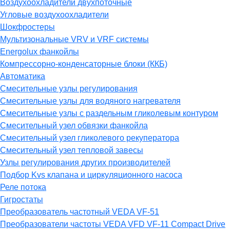
Воздухоохладители двухпоточные
Угловые воздухоохладители
Шокфростеры
Мультизональные VRV и VRF системы
Energolux фанкойлы
Компрессорно-конденсаторные блоки (ККБ)
Автоматика
Смесительные узлы регулирования
Смесительные узлы для водяного нагревателя
Смесительные узлы с раздельным гликолевым контуром
Смесительный узел обвязки фанкойла
Смесительный узел гликолевого рекуператора
Смесительный узел тепловой завесы
Узлы регулирования других производителей
Подбор Kvs клапана и циркуляционного насоса
Реле потока
Гигростаты
Преобразователь частотный VEDA VF-51
Преобразователи частоты VEDA VFD VF-11 Compact Drive