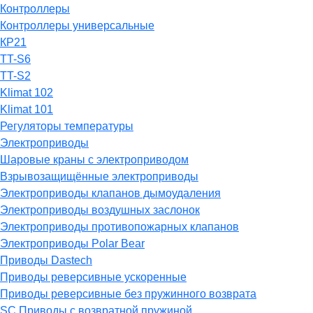
Контроллеры
Контроллеры универсальные
КР21
TT-S6
TT-S2
Klimat 102
Klimat 101
Регуляторы температуры
Электроприводы
Шаровые краны с электроприводом
Взрывозащищённые электроприводы
Электроприводы клапанов дымоудаления
Электроприводы воздушных заслонок
Электроприводы противопожарных клапанов
Электроприводы Polar Bear
Приводы Dastech
Приводы реверсивные ускоренные
Приводы реверсивные без пружинного возврата
SC Приводы с возвратной пружиной