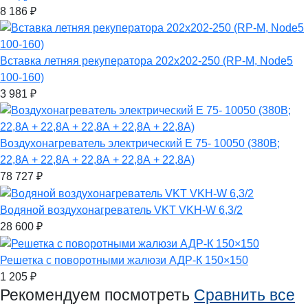
8 186
₽
Вставка летняя рекуператора 202х202-250 (RP-M, Node5
100-160)
3 981
₽
Воздухонагреватель электрический E 75- 10050 (380В;
22,8А + 22,8А + 22,8А + 22,8А + 22,8А)
78 727
₽
Водяной воздухонагреватель VKT VKH-W 6,3/2
28 600
₽
Решетка с поворотными жалюзи АДР-К 150×150
1 205
₽
Рекомендуем посмотреть
Сравнить все