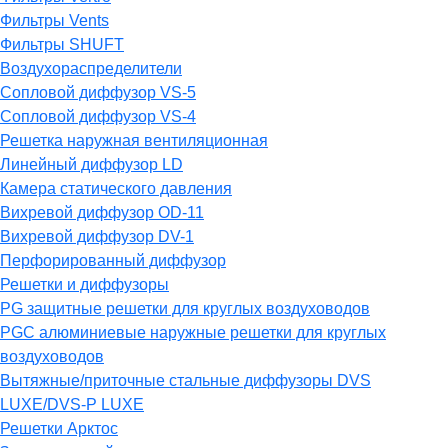
Фильтры Vents
Фильтры SHUFT
Воздухораспределители
Сопловой диффузор VS-5
Сопловой диффузор VS-4
Решетка наружная вентиляционная
Линейный диффузор LD
Камера статического давления
Вихревой диффузор OD-11
Вихревой диффузор DV-1
Перфорированный диффузор
Решетки и диффузоры
PG защитные решетки для круглых воздуховодов
PGC алюминиевые наружные решетки для круглых
воздуховодов
Вытяжные/приточные стальные диффузоры DVS
LUXE/DVS-P LUXE
Решетки Арктос