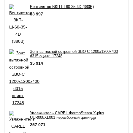
Вентилятор ВКП-Ш-60-35-4D (380В)
83 997
Зонт вытяжной островной ЗВО-С 1200х1200х400
d315 оцинк. 17248
35 914
Увлажнитель CAREL thermoSteam X-plus
UER008XL001 неразборный цилиндр
257 071