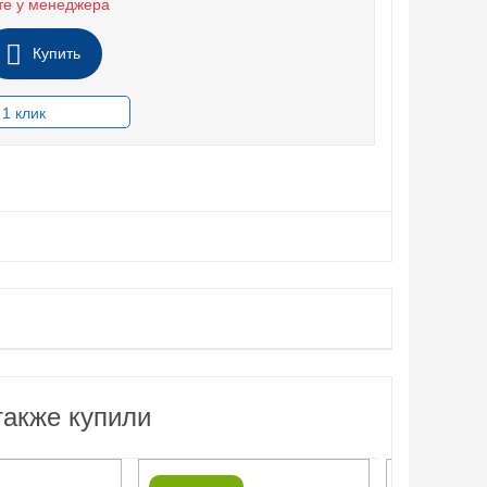
те у менеджера
Купить
также купили