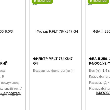
В НАЛИЧИИ
В НАЛИЧИИ
3
ФИЛЬТР P.FLT 784X847
ФВА-II-250- 
СКИЙ
G4
К4/ОС0/У2 
Ь ДЛЯ
ВОЗДУШН
уса:
Оцинкованная сталь
Воздушные фильтры (тип):
Воздушные фильтры V
Вес (кг):
1.4 к
АНАЛОВ
(АЛЮМ.РАМ
:
6
Класс фильтр
СЕТКИ,УПЛ
НА ВХОДЕ)
 воздуховод:
круглый
Размеры (Д ×
альный) ток, А:
8.7 А
Размер фильт
/Гц/Ф:
400 В