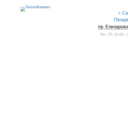
г. С
Петер
пр. Елизарова
Пн—Пт 10:00—1