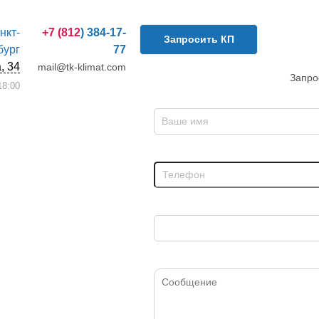
анкт-
+7 (812) 384-17-
Запросить КП
бург
77
, 34
mail@tk-klimat.com
Запро
8:00