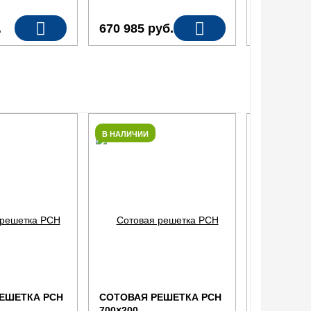
.
670 985
руб.
999
руб.
В НАЛИЧИИ
В НАЛИЧИИ
ЕШЕТКА РСН
СОТОВАЯ РЕШЕТКА РСН
СОТОВАЯ 
700×200
700×150