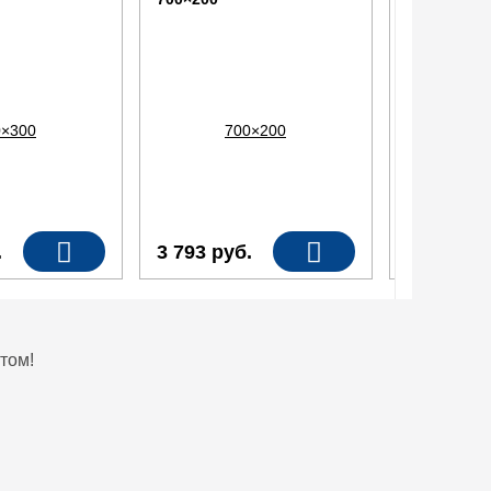
.
3 793
руб.
3 361
ру
том!