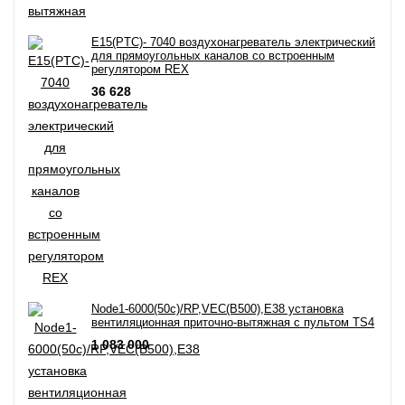
E15(PTC)- 7040 воздухонагреватель электрический
для прямоугольных каналов со встроенным
регулятором REX
36 628
Node1-6000(50c)/RP,VEC(B500),E38 установка
вентиляционная приточно-вытяжная с пультом TS4
1 083 000