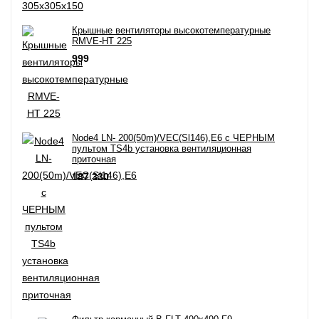
Крышные вентиляторы высокотемпературные
RMVE-HT 225
999
Node4 LN- 200(50m)/VEC(Sl146),E6 с ЧЕРНЫМ
пультом TS4b установка вентиляционная
приточная
187 330