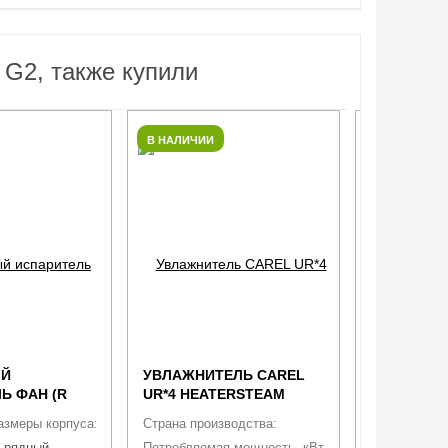
G2, также купили
В НАЛИЧИИ
В НАЛИЧИИ
Й
УВЛАЖНИТЕЛЬ CAREL
ТЕПЛООБМ
Ь ФАН (R
UR*4 HEATERSTEAM
WCL 6
8289
TITANIUM UR040HL104
азмеры корпуса:
1160х
Страна производства:
Российские
Рядность:
6
ТЕРМИНАЛ PGDX
х рядный
Потребляемая мощность, кВт:
30.5 кВт
Макс. рабоч