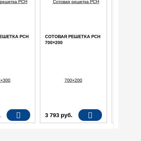
ЕШЕТКА РСН
СОТОВАЯ РЕШЕТКА РСН
СОТОВАЯ 
700×200
700×150
.
3 793
руб.
3 361
ру