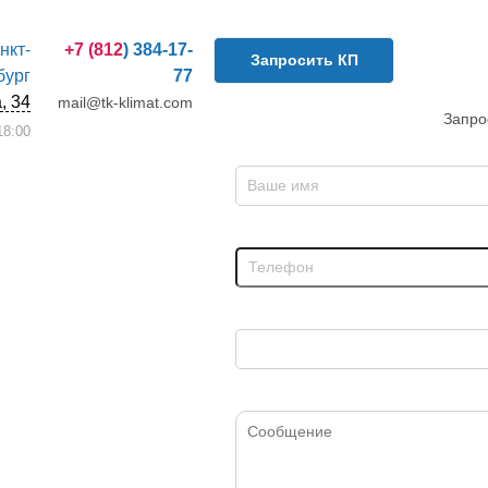
анкт-
+7 (812) 384-17-
Запросить КП
бург
77
, 34
mail@tk-klimat.com
Запро
8:00