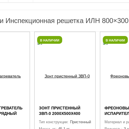
ли Инспекционная решетка ИЛН 800×300 
В НАЛИЧИИ
В НАЛИЧИИ
ГРЕВАТЕЛЬ
ЗОНТ ПРИСТЕННЫЙ
ФРЕОНОВЫ
 РЯДНЫЙ
ЗВП-0 2000Х500Х400
ИСПАРИТЕЛ
00Х200/3
D250 ОЦИНК.
9.52) 12/3 1
Тип конструкции:
Пристенный
Материал и р
Масса, кг:
45.1 кг
Рядность:
3-