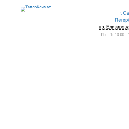
г. С
Петер
пр. Елизарова
Пн—Пт 10:00—1