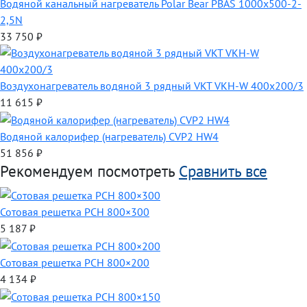
Водяной канальный нагреватель Polar Bear PBAS 1000x500-2-
2,5N
33 750
₽
Воздухонагреватель водяной 3 рядный VKT VKH-W 400х200/3
11 615
₽
Водяной калорифер (нагреватель) CVP2 HW4
51 856
₽
Рекомендуем посмотреть
Сравнить все
Сотовая решетка РСН 800×300
5 187
₽
Сотовая решетка РСН 800×200
4 134
₽