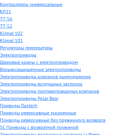
Контроллеры универсальные
КР21
TT-S6
TT-S2
Klimat 102
Klimat 101
Регуляторы температуры
Электроприводы
Шаровые краны с электроприводом
Взрывозащищённые электроприводы
Электроприводы клапанов дымоудаления
Электроприводы воздушных заслонок
Электроприводы противопожарных клапанов
Электроприводы Polar Bear
Приводы Dastech
Приводы реверсивные ускоренные
Приводы реверсивные без пружинного возврата
SC Приводы с возвратной пружиной
Электроприводы воздушных заслонок Lufberg