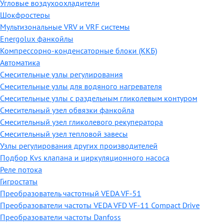
Угловые воздухоохладители
Шокфростеры
Мультизональные VRV и VRF системы
Energolux фанкойлы
Компрессорно-конденсаторные блоки (ККБ)
Автоматика
Смесительные узлы регулирования
Смесительные узлы для водяного нагревателя
Смесительные узлы с раздельным гликолевым контуром
Смесительный узел обвязки фанкойла
Смесительный узел гликолевого рекуператора
Смесительный узел тепловой завесы
Узлы регулирования других производителей
Подбор Kvs клапана и циркуляционного насоса
Реле потока
Гигростаты
Преобразователь частотный VEDA VF-51
Преобразователи частоты VEDA VFD VF-11 Compact Drive
Преобразователи частоты Danfoss