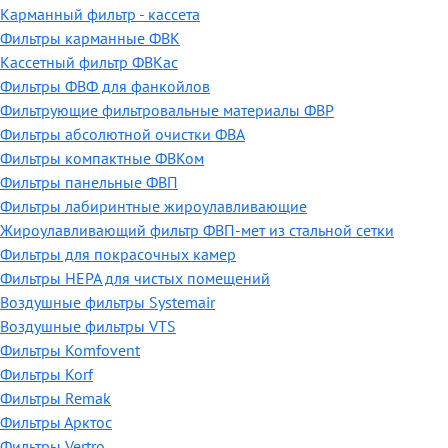
Карманный фильтр - кассета
Фильтры карманные ФВК
Кассетный фильтр ФВКас
Фильтры ФВФ для фанкойлов
Фильтрующие фильтровальные материалы ФВР
Фильтры абсолютной очистки ФВА
Фильтры компактные ФВКом
Фильтры панельные ФВП
Фильтры лабиринтные жироулавливающие
Жироулавливающий фильтр ФВП-мет из стальной сетки
Фильтры для покрасочных камер
Фильтры HEPA для чистых помещений
Воздушные фильтры Systemair
Воздушные фильтры VTS
Фильтры Komfovent
Фильтры Korf
Фильтры Remak
Фильтры Арктос
Фильтры Vertro