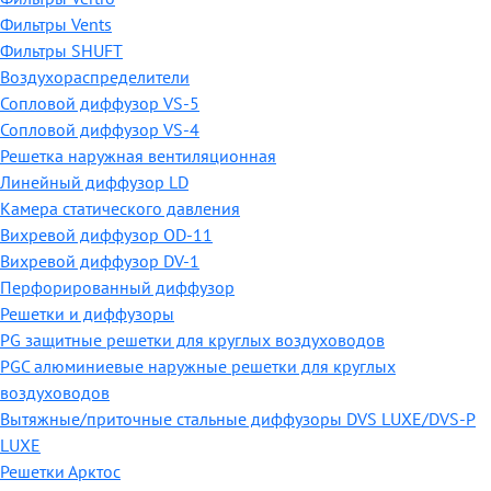
Фильтры Vents
Фильтры SHUFT
Воздухораспределители
Сопловой диффузор VS-5
Сопловой диффузор VS-4
Решетка наружная вентиляционная
Линейный диффузор LD
Камера статического давления
Вихревой диффузор OD-11
Вихревой диффузор DV-1
Перфорированный диффузор
Решетки и диффузоры
PG защитные решетки для круглых воздуховодов
PGC алюминиевые наружные решетки для круглых
воздуховодов
Вытяжные/приточные стальные диффузоры DVS LUXE/DVS-P
LUXE
Решетки Арктос