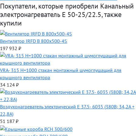
Покупатели, которые приобрели Канальный
электронагреватель E 50-25/22.5, также
купили
Вентилятор IRFD B 800x500-4S
197 932
₽
VRA- 315 H=1000 стакан монтажный шумоглушащий для
крышного вентилятора
34 124
₽
Воздухонагреватель электрический E 37.5- 6035 (380В; 34,2А +
22,8А)
51 187
₽