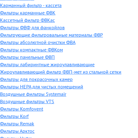
Карманный фильтр - кассета
Фильтры карманные ФВК
Кассетный фильтр ФВКас
Фильтры ФВФ для фанкойлов
Фильтрующие фильтровальные материалы ФВР
Фильтры абсолютной очистки ФВА
Фильтры компактные ФВКом
Фильтры панельные ФВП
Фильтры лабиринтные жироулавливающие
Жироулавливающий фильтр ФВП-мет из стальной сетки
Фильтры для покрасочных камер
Фильтры HEPA для чистых помещений
Воздушные фильтры Systemair
Воздушные фильтры VTS
Фильтры Komfovent
Фильтры Korf
Фильтры Remak
Фильтры Арктос