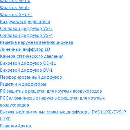
Фильтры Vertro
Фильтры Vents
Фильтры SHUFT
Воздухораспределители
Сопловой диффузор VS-5
Сопловой диффузор VS-4
Решетка наружная вентиляционная
Линейный диффузор LD
Камера статического давления
Вихревой диффузор OD-11
Вихревой диффузор DV-1
Перфорированный диффузор
Решетки и диффузоры
PG защитные решетки для круглых воздуховодов
PGC алюминиевые наружные решетки для круглых
воздуховодов
Вытяжные/приточные стальные диффузоры DVS LUXE/DVS-P
LUXE
Решетки Арктос