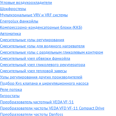
Угловые воздухоохладители
Шокфростеры
Мультизональные VRV и VRF системы
Energolux фанкойлы
Компрессорно-конденсаторные блоки (ККБ)
Автоматика
Смесительные узлы регулирования
Смесительные узлы для водяного нагревателя
Смесительные узлы с раздельным гликолевым контуром
Смесительный узел обвязки фанкойла
Смесительный узел гликолевого рекуператора
Смесительный узел тепловой завесы
Узлы регулирования других производителей
Подбор Kvs клапана и циркуляционного насоса
Реле потока
Гигростаты
Преобразователь частотный VEDA VF-51
Преобразователи частоты VEDA VFD VF-11 Compact Drive
Преобразователи частоты Danfoss