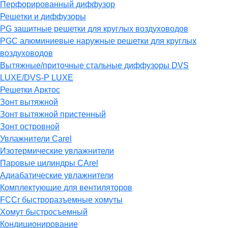
Перфорированный диффузор
Решетки и диффузоры
PG защитные решетки для круглых воздуховодов
PGC алюминиевые наружные решетки для круглых
воздуховодов
Вытяжные/приточные стальные диффузоры DVS
LUXE/DVS-P LUXE
Решетки Арктос
Зонт вытяжной
Зонт вытяжной пристенный
Зонт островной
Увлажнители Carel
Изотермические увлажнители
Паровые цилиндры CArel
Адиабатические увлажнители
Комплектующие для вентиляторов
FCCr быстроразъемные хомуты
Хомут быстросъемный
Кондиционирование