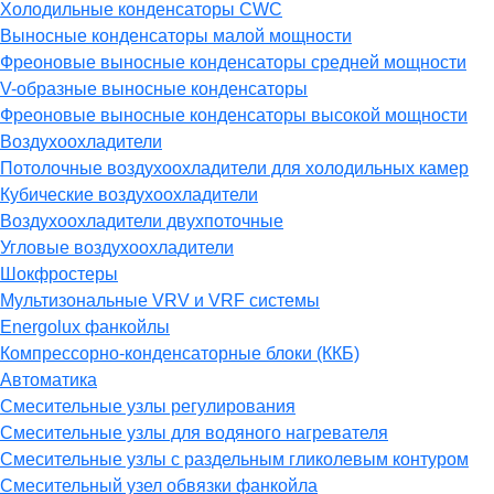
Холодильные конденсаторы CWC
Выносные конденсаторы малой мощности
Фреоновые выносные конденсаторы средней мощности
V-образные выносные конденсаторы
Фреоновые выносные конденсаторы высокой мощности
Воздухоохладители
Потолочные воздухоохладители для холодильных камер
Кубические воздухоохладители
Воздухоохладители двухпоточные
Угловые воздухоохладители
Шокфростеры
Мультизональные VRV и VRF системы
Energolux фанкойлы
Компрессорно-конденсаторные блоки (ККБ)
Автоматика
Смесительные узлы регулирования
Смесительные узлы для водяного нагревателя
Смесительные узлы с раздельным гликолевым контуром
Смесительный узел обвязки фанкойла