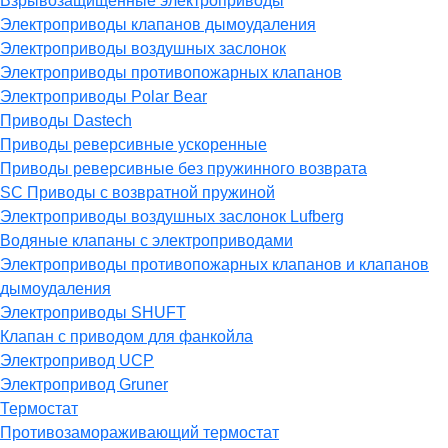
Взрывозащищённые электроприводы
Электроприводы клапанов дымоудаления
Электроприводы воздушных заслонок
Электроприводы противопожарных клапанов
Электроприводы Polar Bear
Приводы Dastech
Приводы реверсивные ускоренные
Приводы реверсивные без пружинного возврата
SC Приводы с возвратной пружиной
Электроприводы воздушных заслонок Lufberg
Водяные клапаны с электроприводами
Электроприводы противопожарных клапанов и клапанов
дымоудаления
Электроприводы SHUFT
Клапан с приводом для фанкойла
Электропривод UCP
Электропривод Gruner
Термостат
Противозамораживающий термостат