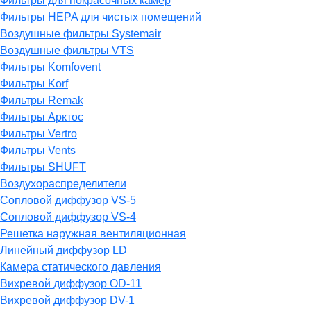
Фильтры для покрасочных камер
Фильтры HEPA для чистых помещений
Воздушные фильтры Systemair
Воздушные фильтры VTS
Фильтры Komfovent
Фильтры Korf
Фильтры Remak
Фильтры Арктос
Фильтры Vertro
Фильтры Vents
Фильтры SHUFT
Воздухораспределители
Сопловой диффузор VS-5
Сопловой диффузор VS-4
Решетка наружная вентиляционная
Линейный диффузор LD
Камера статического давления
Вихревой диффузор OD-11
Вихревой диффузор DV-1