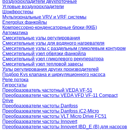
Воздухоохладители двухпоточные
Угловые воздухоохладители
Шокфростеры
Мультизональные VRV и VRF системы
Energolux фанкойлы
Компрессорно-конденсаторные блоки (ККБ)
Автоматика
Смесительные узлы регулирования
Смесительные узлы для водяного нагревателя
Смесительные узлы с раздельным гликолевым контуром
Смесительный узел обвязки фанкойла
Смесительный узел гликолевого рекуператора
Смесительный узел тепловой завесы
Узлы регулирования других производителей
Подбор Kvs клапана и циркуляционного насоса
Реле потока
Гигростаты
Преобразователь частотный VEDA VF-51
Преобразователи частоты VEDA VFD VF-11 Compact
Drive
Преобразователи частоты Danfoss
Преобразователи частоты Danfoss iC2-Micro
Преобразователи частоты VLT Micro Drive FC51
Преобразователи частоты Innovert
Преобразователи частоты Innovert IBD_E (B) для насосов