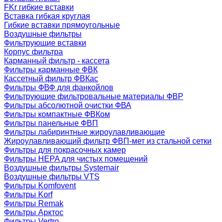
FKr гибкие вставки
Вставка гибкая круглая
Гибкие вставки прямоугольные
Воздушные фильтры
Фильтрующие вставки
Корпус фильтра
Карманный фильтр - кассета
Фильтры карманные ФВК
Кассетный фильтр ФВКас
Фильтры ФВФ для фанкойлов
Фильтрующие фильтровальные материалы ФВР
Фильтры абсолютной очистки ФВА
Фильтры компактные ФВКом
Фильтры панельные ФВП
Фильтры лабиринтные жироулавливающие
Жироулавливающий фильтр ФВП-мет из стальной сетки
Фильтры для покрасочных камер
Фильтры HEPA для чистых помещений
Воздушные фильтры Systemair
Воздушные фильтры VTS
Фильтры Komfovent
Фильтры Korf
Фильтры Remak
Фильтры Арктос
Фильтры Vertro