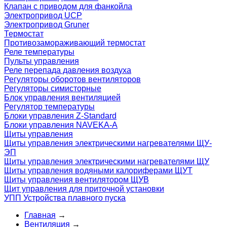
Клапан с приводом для фанкойла
Электропривод UCP
Электропривод Gruner
Термостат
Противозамораживающий термостат
Реле температуры
Пульты управления
Реле перепада давления воздуха
Регуляторы оборотов вентиляторов
Регуляторы симисторные
Блок управления вентиляцией
Регулятор температуры
Блоки управления Z-Standard
Блоки управления NAVEKA-A
Щиты управления
Щиты управления электрическими нагревателями ЩУ-
ЭП
Щиты управления электрическими нагревателями ЩУ
Щиты управления водяными калориферами ЩУТ
Щиты управления вентилятором ЩУВ
Щит управления для приточной установки
УПП Устройства плавного пуска
Главная
→
Вентиляция
→