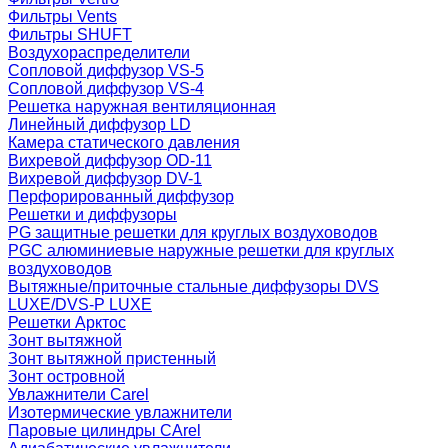
Фильтры Vents
Фильтры SHUFT
Воздухораспределители
Сопловой диффузор VS-5
Сопловой диффузор VS-4
Решетка наружная вентиляционная
Линейный диффузор LD
Камера статического давления
Вихревой диффузор OD-11
Вихревой диффузор DV-1
Перфорированный диффузор
Решетки и диффузоры
PG защитные решетки для круглых воздуховодов
PGC алюминиевые наружные решетки для круглых
воздуховодов
Вытяжные/приточные стальные диффузоры DVS
LUXE/DVS-P LUXE
Решетки Арктос
Зонт вытяжной
Зонт вытяжной пристенный
Зонт островной
Увлажнители Carel
Изотермические увлажнители
Паровые цилиндры CArel