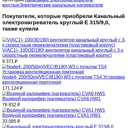
круглые
Электрические канальные нагреватели
Покупатели, которые приобрели Канальный
электронагреватель круглый Е 315/9,0,
также купили
V(AC1)- 100(3D190) вентилятор канальный круглый с 3-х
скоростным переключателем (пластиковый корпус)
9 371
₽
Node4- 200(50m)/VEC(B190),W3 с пультом TS4 Установка
вентиляционная приточная
171 124
₽
Водяной калорифер (нагреватель) CVA6 HW1
76 832
₽
Водяной калорифер (нагреватель) CVA1 HW1
33 085
₽