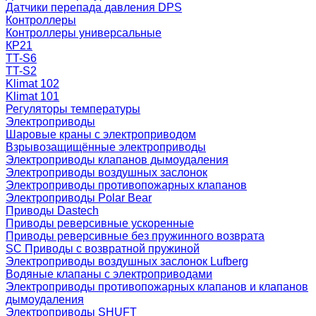
Датчики перепада давления DPS
Контроллеры
Контроллеры универсальные
КР21
TT-S6
TT-S2
Klimat 102
Klimat 101
Регуляторы температуры
Электроприводы
Шаровые краны с электроприводом
Взрывозащищённые электроприводы
Электроприводы клапанов дымоудаления
Электроприводы воздушных заслонок
Электроприводы противопожарных клапанов
Электроприводы Polar Bear
Приводы Dastech
Приводы реверсивные ускоренные
Приводы реверсивные без пружинного возврата
SC Приводы с возвратной пружиной
Электроприводы воздушных заслонок Lufberg
Водяные клапаны с электроприводами
Электроприводы противопожарных клапанов и клапанов
дымоудаления
Электроприводы SHUFT