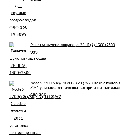
Решетка шумопоглощающая 2РШГ (А) 1300х2300
999
Node3-2700(50c)/RR,VEC(B310),W2 Classic с пультом
Z031 установка вентиляционная приточно-вытяжная
680 266