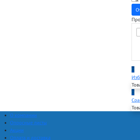
Я
О
Про
0
Изб
Тов
0
Сра
Тов
О компании
Опросные листы
Акции
Оплата и доставка