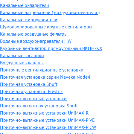
Канальные охладители
Канальные нагреватели ( воздухонагреватели )
Канальные жироуловители
Шумоизолированные круглые вентиляторы
Канальные воздушные фильтры
Водяные воздухонагреватели HW
Кухонный вентилятор прямоугольный ВКПН-КХ
Канальные заслонки
Воздушные клапаны
Приточные вентиляционные установки
Приточная установка серии Naveka Node4
Приточная установка Shuft
Приточная установка IFresh 2
Приточно-вытяжные установки
Приточно-вытяжная установка Shuft
Приточно-вытяжные установки UniMAX-R
Приточно-вытяжные установки UniMAX-P VE
Приточно-вытяжные установки UniMAX-P CW