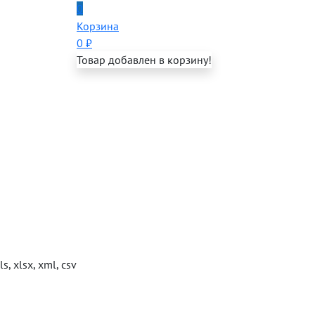
0
Корзина
0
₽
Товар добавлен в корзину!
s, xlsx, xml, csv