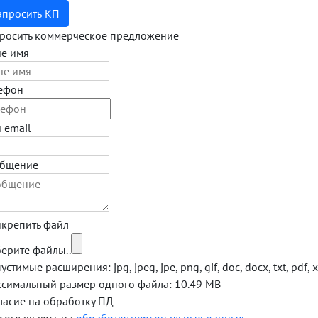
апросить КП
росить коммерческое предложение
е имя
ефон
 email
бщение
крепить файл
ерите файлы..
стимые расширения: jpg, jpeg, jpe, png, gif, doc, docx, txt, pdf, xl
симальный размер одного файла: 10.49 MB
ласие на обработку ПД