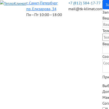
г. Санкт-Петербург
+7 (812) 384-17-77
З
пр. Елизарова, 34
mail@tk-klimat.com
Зап
Пн—Пт 10:00—18:00
Ваш
Тел
Ваш
Соо
При
Выб
Допу
Мак
Сог