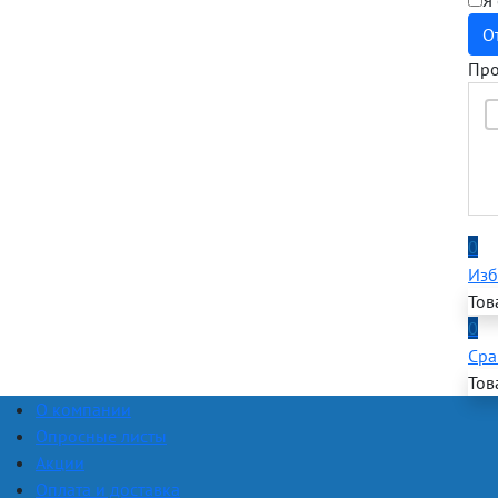
Я
О
Про
0
Изб
Тов
0
Сра
Тов
О компании
Опросные листы
Акции
Оплата и доставка