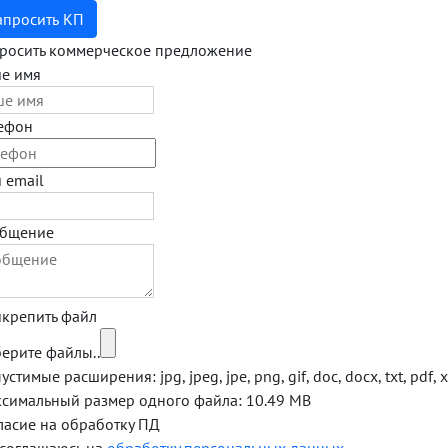
апросить КП
росить коммерческое предложение
е имя
ефон
 email
бщение
крепить файл
ерите файлы..
стимые расширения: jpg, jpeg, jpe, png, gif, doc, docx, txt, pdf, xl
симальный размер одного файла: 10.49 MB
ласие на обработку ПД