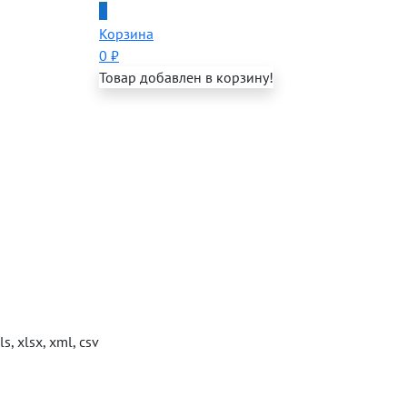
0
Корзина
0
₽
Товар добавлен в корзину!
s, xlsx, xml, csv