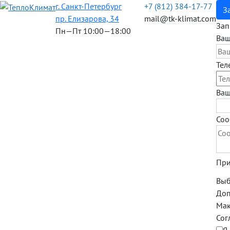
г. Санкт-Петербург
+7 (812) 384-17-77
З
пр. Елизарова, 34
mail@tk-klimat.com
Зап
Пн—Пт 10:00—18:00
Ваш
Тел
Ваш
Соо
При
Выб
Допу
Мак
Сог