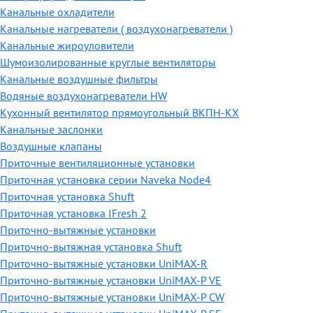
Канальные охладители
Канальные нагреватели ( воздухонагреватели )
Канальные жироуловители
Шумоизолированные круглые вентиляторы
Канальные воздушные фильтры
Водяные воздухонагреватели HW
Кухонный вентилятор прямоугольный ВКПН-КХ
Канальные заслонки
Воздушные клапаны
Приточные вентиляционные установки
Приточная установка серии Naveka Node4
Приточная установка Shuft
Приточная установка IFresh 2
Приточно-вытяжные установки
Приточно-вытяжная установка Shuft
Приточно-вытяжные установки UniMAX-R
Приточно-вытяжные установки UniMAX-P VE
Приточно-вытяжные установки UniMAX-P CW