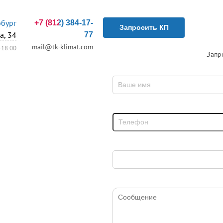
рбург
+7 (812) 384-17-
Запросить КП
а, 34
77
mail@tk-klimat.com
18:00
Запр