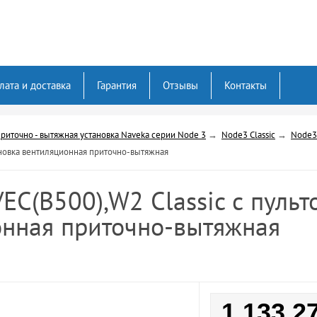
лата и доставка
Гарантия
Отзывы
Контакты
риточно - вытяжная установка Naveka серии Node 3
→
Node3 Classic
→
Node3 
ановка вентиляционная приточно-вытяжная
EC(B500),W2 Classic с пуль
онная приточно-вытяжная
1 133 2