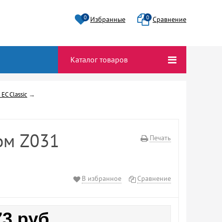
0
0
Избранные
Сравнение
Каталог товаров
EC Classic
→
том Z031
Печать
В избранное
Сравнение
73
руб.