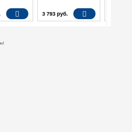
.
3 793
руб.
3 361
ру
м!