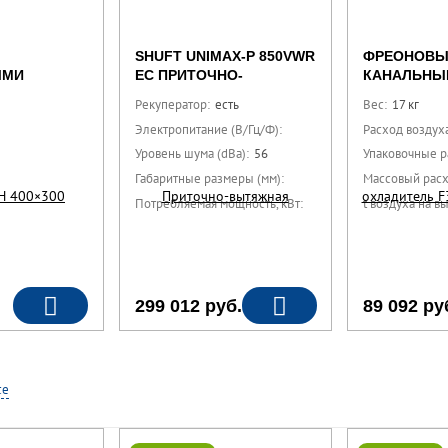
SHUFT UNIMAX-P 850VWR
ФРЕОНОВЫ
ЫМИ
EC ПРИТОЧНО-
КАНАЛЬНЫ
 400×300
ВЫТЯЖНАЯ УСТАНОВКА
ОХЛАДИТЕЛЬ
Рекуператор:
есть
Вес:
17 кг
(ЛЕВЫЙ)
Электропитание (В/Гц/Ф):
220/50/1
Расход воздуха
Уровень шума (dBa):
56
Упаковочные р
Габаритные размеры (мм):
670x1000x980
Массовый расхо
Потребляемая мощность, кВт:
0.45 кВт
t воздуха на вы
299 012
руб.
89 092
ру
се