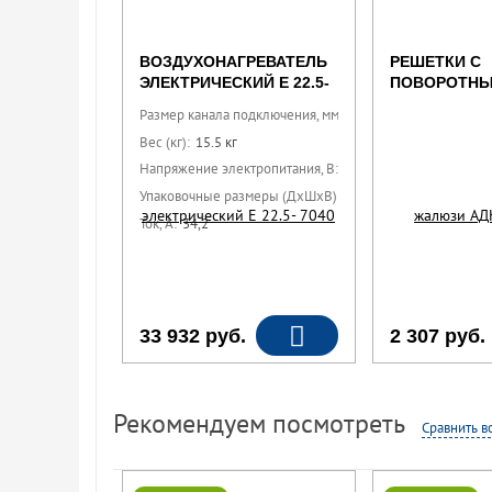
ВОЗДУХОНАГРЕВАТЕЛЬ
РЕШЕТКИ С
ЭЛЕКТРИЧЕСКИЙ E 22.5-
ПОВОРОТН
7040 (380В; 34,2А)
ЖАЛЮЗИ АДН
Размер канала подключения, мм:
700x400
Вес (кг):
15.5 кг
Напряжение электропитания, В:
380 Вт
Упаковочные размеры (ДхШхВ):
65 см x 85 см x 50 см
Ток, A:
34,2
33 932
руб.
2 307
руб.
Рекомендуем посмотреть
Сравнить в