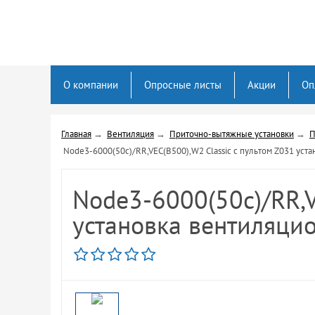
О компании
Опросные листы
Акции
Оп
Главная
→
Вентиляция
→
Приточно-вытяжные установки
→
П
Node3-6000(50c)/RR,VEC(B500),W2 Classic с пультом Z031 уст
Node3-6000(50c)/RR,V
установка вентиляци