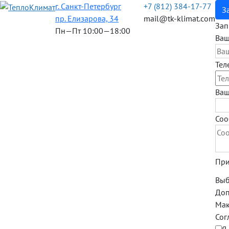
г. Санкт-Петербург
+7 (812) 384-17-77
З
пр. Елизарова, 34
mail@tk-klimat.com
Зап
Пн—Пт 10:00—18:00
Ваш
Тел
Ваш
Соо
При
Выб
Допу
Мак
Сог