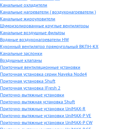
Канальные охладители
Канальные нагреватели ( воздухонагреватели )
Канальные жироуловители
Шумоизолированные круглые вентиляторы
Канальные воздушные фильтры
Водяные воздухонагреватели HW
Кухонный вентилятор прямоугольный ВКПН-КХ
Канальные заслонки
Воздушные клапаны
Приточные вентиляционные установки
Приточная установка серии Naveka Node4
Приточная установка Shuft
Приточная установка IFresh 2
Приточно-вытяжные установки
Приточно-вытяжная установка Shuft
Приточно-вытяжные установки UniMAX-R
Приточно-вытяжные установки UniMAX-P VE
Приточно-вытяжные установки UniMAX-P CW