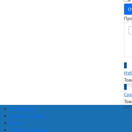
Я
О
Про
0
Изб
Тов
0
Сра
Тов
О компании
Опросные листы
Акции
Оплата и доставка