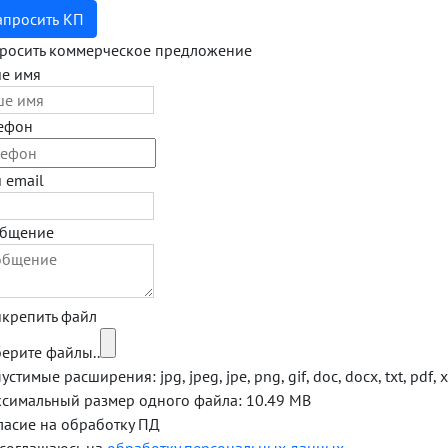
апросить КП
росить коммерческое предложение
е имя
ефон
 email
бщение
крепить файл
ерите файлы..
стимые расширения: jpg, jpeg, jpe, png, gif, doc, docx, txt, pdf, xl
симальный размер одного файла: 10.49 MB
ласие на обработку ПД