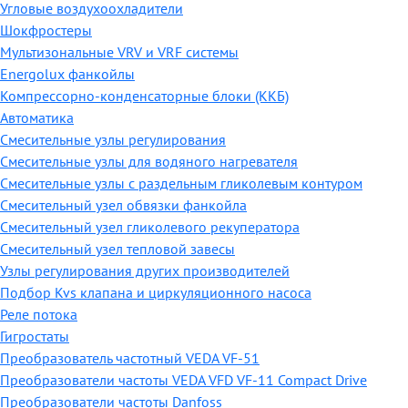
Угловые воздухоохладители
Шокфростеры
Мультизональные VRV и VRF системы
Energolux фанкойлы
Компрессорно-конденсаторные блоки (ККБ)
Автоматика
Смесительные узлы регулирования
Смесительные узлы для водяного нагревателя
Смесительные узлы с раздельным гликолевым контуром
Смесительный узел обвязки фанкойла
Смесительный узел гликолевого рекуператора
Смесительный узел тепловой завесы
Узлы регулирования других производителей
Подбор Kvs клапана и циркуляционного насоса
Реле потока
Гигростаты
Преобразователь частотный VEDA VF-51
Преобразователи частоты VEDA VFD VF-11 Compact Drive
Преобразователи частоты Danfoss