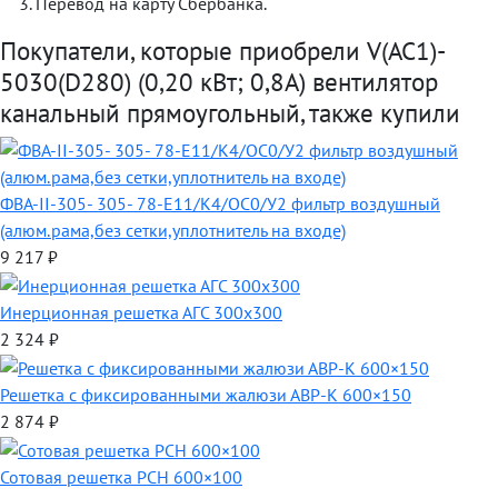
Перевод на карту Сбербанка.
Покупатели, которые приобрели V(AC1)-
5030(D280) (0,20 кВт; 0,8А) вентилятор
канальный прямоугольный, также купили
ФВА-II-305- 305- 78-E11/К4/ОС0/У2 фильтр воздушный
(алюм.рама,без сетки,уплотнитель на входе)
9 217
₽
Инерционная решетка АГС 300х300
2 324
₽
Решетка с фиксированными жалюзи АВР-К 600×150
2 874
₽
Сотовая решетка РСН 600×100