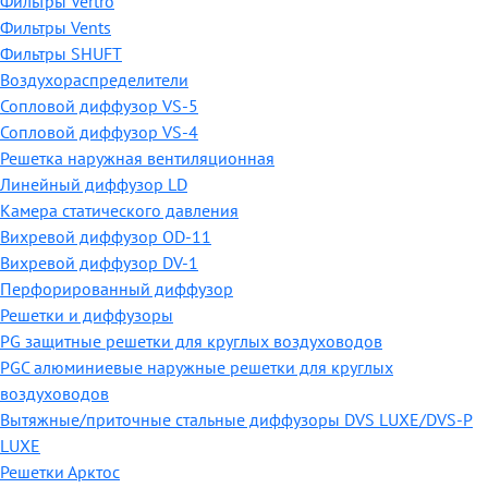
Фильтры Vertro
Фильтры Vents
Фильтры SHUFT
Воздухораспределители
Сопловой диффузор VS-5
Сопловой диффузор VS-4
Решетка наружная вентиляционная
Линейный диффузор LD
Камера статического давления
Вихревой диффузор OD-11
Вихревой диффузор DV-1
Перфорированный диффузор
Решетки и диффузоры
PG защитные решетки для круглых воздуховодов
PGC алюминиевые наружные решетки для круглых
воздуховодов
Вытяжные/приточные стальные диффузоры DVS LUXE/DVS-P
LUXE
Решетки Арктос