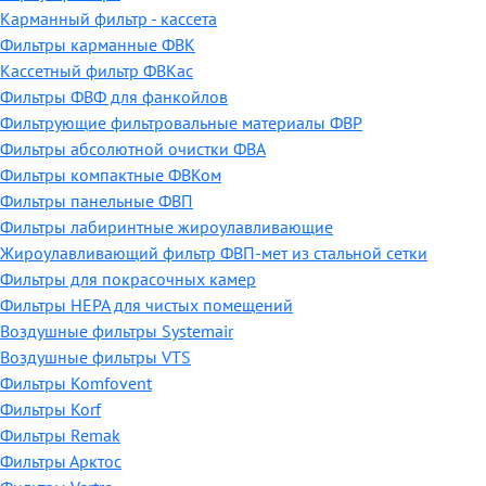
Карманный фильтр - кассета
Фильтры карманные ФВК
Кассетный фильтр ФВКас
Фильтры ФВФ для фанкойлов
Фильтрующие фильтровальные материалы ФВР
Фильтры абсолютной очистки ФВА
Фильтры компактные ФВКом
Фильтры панельные ФВП
Фильтры лабиринтные жироулавливающие
Жироулавливающий фильтр ФВП-мет из стальной сетки
Фильтры для покрасочных камер
Фильтры HEPA для чистых помещений
Воздушные фильтры Systemair
Воздушные фильтры VTS
Фильтры Komfovent
Фильтры Korf
Фильтры Remak
Фильтры Арктос