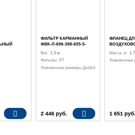
ФИЛЬТР КАРМАННЫЙ
ФЛАНЕЦ ДЛ
ЬНЫЙ
ФВК-Л-698-398-655-5-
ВОЗДУХОВО
900 500 F7
F7/25 (ДЛЯ К- 7040)
S
Вес:
1.3 кг
Масса, кг:
1.7
Фильтры:
F7
Упаковочные 
Упаковочные размеры (ДхШхВ):
75 см x 5 см x 45 
2 446
руб.
1 651
руб