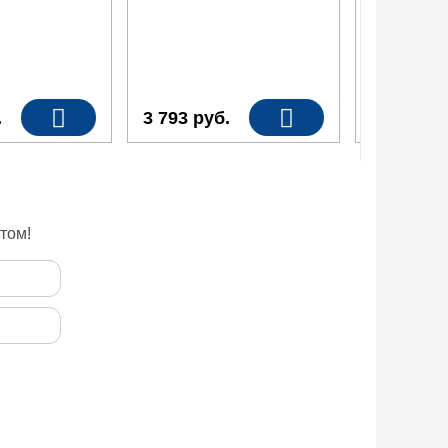
.
3 793
руб.
3 361
ру
том!