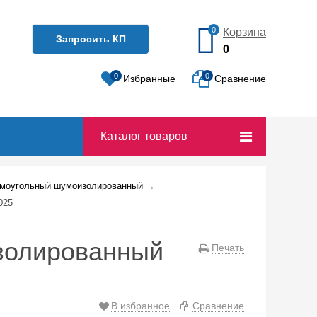
0
Корзина
Запросить КП
0
0
0
Избранные
Сравнение
Каталог товаров
ямоугольный шумоизолированный
→
025
золированный
Печать
В избранное
Сравнение