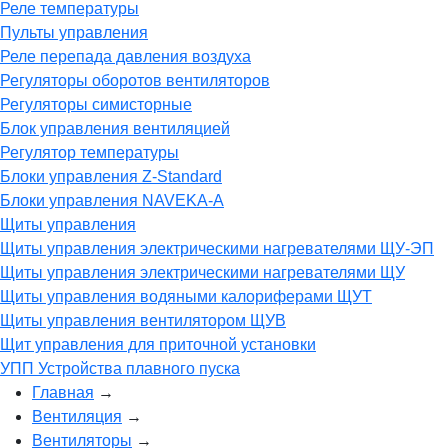
Реле температуры
Пульты управления
Реле перепада давления воздуха
Регуляторы оборотов вентиляторов
Регуляторы симисторные
Блок управления вентиляцией
Регулятор температуры
Блоки управления Z-Standard
Блоки управления NAVEKA-A
Щиты управления
Щиты управления электрическими нагревателями ЩУ-ЭП
Щиты управления электрическими нагревателями ЩУ
Щиты управления водяными калориферами ЩУТ
Щиты управления вентилятором ЩУВ
Щит управления для приточной установки
УПП Устройства плавного пуска
Главная
→
Вентиляция
→
Вентиляторы
→