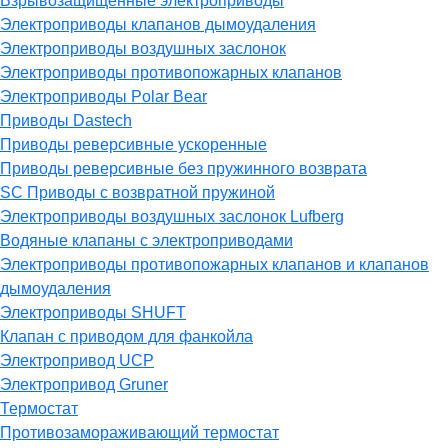
Взрывозащищённые электроприводы
Электроприводы клапанов дымоудаления
Электроприводы воздушных заслонок
Электроприводы противопожарных клапанов
Электроприводы Polar Bear
Приводы Dastech
Приводы реверсивные ускоренные
Приводы реверсивные без пружинного возврата
SC Приводы с возвратной пружиной
Электроприводы воздушных заслонок Lufberg
Водяные клапаны с электроприводами
Электроприводы противопожарных клапанов и клапанов
дымоудаления
Электроприводы SHUFT
Клапан с приводом для фанкойла
Электропривод UCP
Электропривод Gruner
Термостат
Противозамораживающий термостат