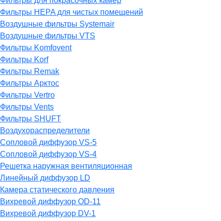
Фильтры для покрасочных камер
Фильтры HEPA для чистых помещений
Воздушные фильтры Systemair
Воздушные фильтры VTS
Фильтры Komfovent
Фильтры Korf
Фильтры Remak
Фильтры Арктос
Фильтры Vertro
Фильтры Vents
Фильтры SHUFT
Воздухораспределители
Сопловой диффузор VS-5
Сопловой диффузор VS-4
Решетка наружная вентиляционная
Линейный диффузор LD
Камера статического давления
Вихревой диффузор OD-11
Вихревой диффузор DV-1