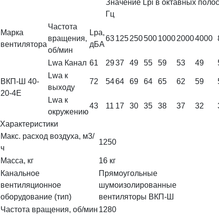
Значение Lpi в октавных полоса
Гц
Частота
Марка
Lpa,
вращения,
63
125
250
500
1000
2000
4000
вентилятора
дБА
об/мин
Lwa Канал
61
29
37
49
55
59
53
49
Lwa к
ВКП-Ш 40-
72
54
64
69
64
65
62
59
выходу
20-4Е
Lwa к
43
11
17
30
35
38
37
32
окружению
Характеристики
Макс. расход воздуха, м3/
1250
ч
Масса, кг
16 кг
Канальное
Прямоугольные
вентиляционное
шумоизолированные
оборудование (тип)
вентиляторы ВКП-Ш
Частота вращения, об/мин
1280