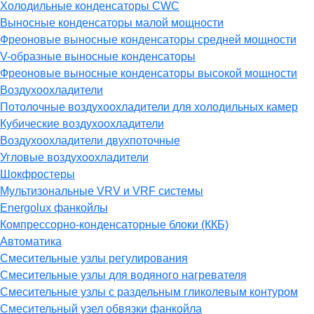
Холодильные конденсаторы CWC
Выносные конденсаторы малой мощности
Фреоновые выносные конденсаторы средней мощности
V-образные выносные конденсаторы
Фреоновые выносные конденсаторы высокой мощности
Воздухоохладители
Потолочные воздухоохладители для холодильных камер
Кубические воздухоохладители
Воздухоохладители двухпоточные
Угловые воздухоохладители
Шокфростеры
Мультизональные VRV и VRF системы
Energolux фанкойлы
Компрессорно-конденсаторные блоки (ККБ)
Автоматика
Смесительные узлы регулирования
Смесительные узлы для водяного нагревателя
Смесительные узлы с раздельным гликолевым контуром
Смесительный узел обвязки фанкойла