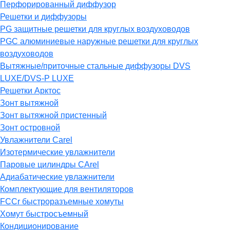
Перфорированный диффузор
Решетки и диффузоры
PG защитные решетки для круглых воздуховодов
PGC алюминиевые наружные решетки для круглых
воздуховодов
Вытяжные/приточные стальные диффузоры DVS
LUXE/DVS-P LUXE
Решетки Арктос
Зонт вытяжной
Зонт вытяжной пристенный
Зонт островной
Увлажнители Carel
Изотермические увлажнители
Паровые цилиндры CArel
Адиабатические увлажнители
Комплектующие для вентиляторов
FCCr быстроразъемные хомуты
Хомут быстросъемный
Кондиционирование