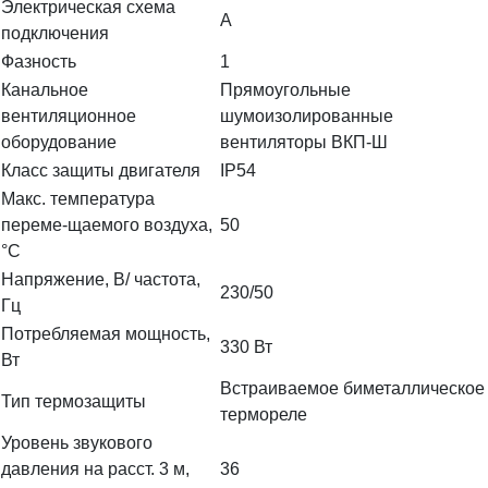
Электрическая схема
А
подключения
Фазность
1
Канальное
Прямоугольные
вентиляционное
шумоизолированные
оборудование
вентиляторы ВКП-Ш
Класс защиты двигателя
IP54
Макс. температура
переме-щаемого воздуха,
50
°С
Напряжение, В/ частота,
230/50
Гц
Потребляемая мощность,
330 Вт
Вт
Встраиваемое биметаллическое
Тип термозащиты
термореле
Уровень звукового
давления на расст. 3 м,
36