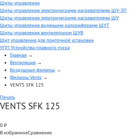
Щиты управления
Щиты управления электрическими нагревателями ЩУ-ЭП
Щиты управления электрическими нагревателями ЩУ
Щиты управления водяными калориферами ЩУТ
Щиты управления вентилятором ЩУВ
Щит управления для приточной установки
УПП Устройства плавного пуска
Главная
→
Вентиляция
→
Воздушные фильтры
→
Фильтры Vents
→
VENTS SFK 125
Печать
VENTS SFK 125
0
₽
В избранное
Сравнение