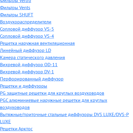
Фильтры Vertro
Фильтры Vents
Фильтры SHUFT
Воздухораспределители
Сопловой диффузор VS-5
Сопловой диффузор VS-4
Решетка наружная вентиляционная
Линейный диффузор LD
Камера статического давления
Вихревой диффузор OD-11
Вихревой диффузор DV-1
Перфорированный диффузор
Решетки и диффузоры
PG защитные решетки для круглых воздуховодов
PGC алюминиевые наружные решетки для круглых
воздуховодов
Вытяжные/приточные стальные диффузоры DVS LUXE/DVS-P
LUXE
Решетки Арктос