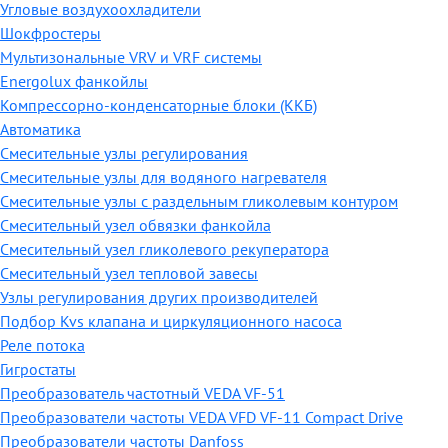
Угловые воздухоохладители
Шокфростеры
Мультизональные VRV и VRF системы
Energolux фанкойлы
Компрессорно-конденсаторные блоки (ККБ)
Автоматика
Смесительные узлы регулирования
Смесительные узлы для водяного нагревателя
Смесительные узлы с раздельным гликолевым контуром
Смесительный узел обвязки фанкойла
Смесительный узел гликолевого рекуператора
Смесительный узел тепловой завесы
Узлы регулирования других производителей
Подбор Kvs клапана и циркуляционного насоса
Реле потока
Гигростаты
Преобразователь частотный VEDA VF-51
Преобразователи частоты VEDA VFD VF-11 Compact Drive
Преобразователи частоты Danfoss