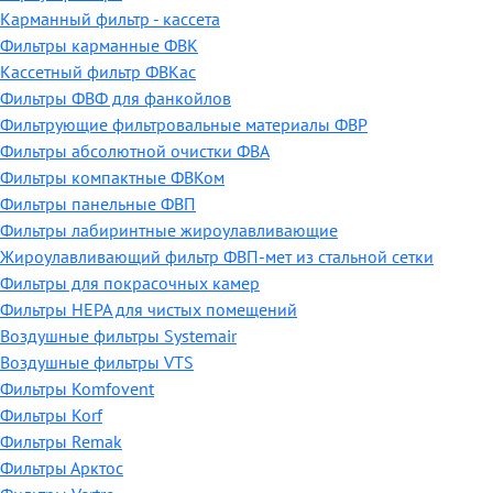
Карманный фильтр - кассета
Фильтры карманные ФВК
Кассетный фильтр ФВКас
Фильтры ФВФ для фанкойлов
Фильтрующие фильтровальные материалы ФВР
Фильтры абсолютной очистки ФВА
Фильтры компактные ФВКом
Фильтры панельные ФВП
Фильтры лабиринтные жироулавливающие
Жироулавливающий фильтр ФВП-мет из стальной сетки
Фильтры для покрасочных камер
Фильтры HEPA для чистых помещений
Воздушные фильтры Systemair
Воздушные фильтры VTS
Фильтры Komfovent
Фильтры Korf
Фильтры Remak
Фильтры Арктос