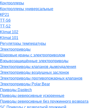
Контроллеры
Контроллеры универсальные
КР21
TT-S6
TT-S2
Klimat 102
Klimat 101
Регуляторы температуры
Электроприводы
Шаровые краны с электроприводом
Взрывозащищённые электроприводы
Электроприводы клапанов дымоудаления
Электроприводы воздушных заслонок
Электроприводы противопожарных клапанов
Электроприводы Polar Bear
Приводы Dastech
Приводы реверсивные ускоренные
Приводы реверсивные без пружинного возврата
SC Приводы с возвратной пружиной