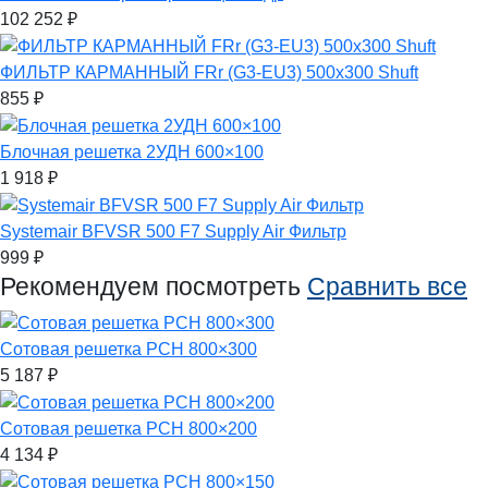
102 252
₽
ФИЛЬТР КАРМАННЫЙ FRr (G3-EU3) 500x300 Shuft
855
₽
Блочная решетка 2УДН 600×100
1 918
₽
Systemair BFVSR 500 F7 Supply Air Фильтр
999
₽
Рекомендуем посмотреть
Сравнить все
Сотовая решетка РСН 800×300
5 187
₽
Сотовая решетка РСН 800×200
4 134
₽