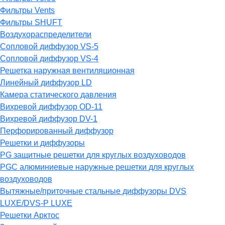
Фильтры Vents
Фильтры SHUFT
Воздухораспределители
Сопловой диффузор VS-5
Сопловой диффузор VS-4
Решетка наружная вентиляционная
Линейный диффузор LD
Камера статического давления
Вихревой диффузор OD-11
Вихревой диффузор DV-1
Перфорированный диффузор
Решетки и диффузоры
PG защитные решетки для круглых воздуховодов
PGC алюминиевые наружные решетки для круглых
воздуховодов
Вытяжные/приточные стальные диффузоры DVS
LUXE/DVS-P LUXE
Решетки Арктос