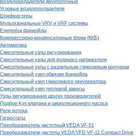
Воздухоохладители двухпоточные
Угловые воздухоохладители
Шокфростеры
Мультизональные VRV и VRF системы
Energolux фанкойлы
Компрессорно-конденсаторные блоки (ККБ)
Автоматика
Смесительные узлы регулирования
Смесительные узлы для водяного нагревателя
Смесительные узлы с раздельным гликолевым контуром
Смесительный узел обвязки фанкойла
Смесительный узел гликолевого рекуператора
Смесительный узел тепловой завесы
Узлы регулирования других производителей
Подбор Kvs клапана и циркуляционного насоса
Реле потока
Гигростаты
Преобразователь частотный VEDA VF-51
Преобразователи частоты VEDA VFD VF-11 Compact Drive