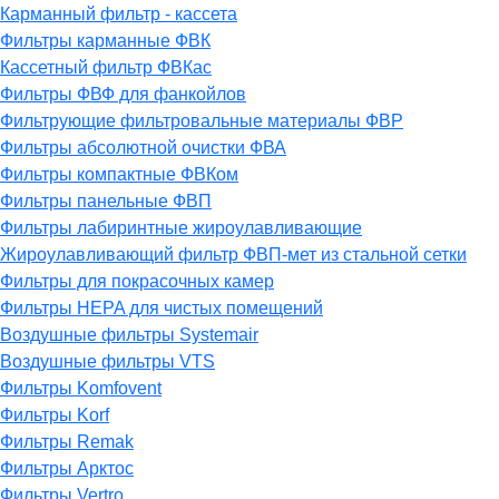
Карманный фильтр - кассета
Фильтры карманные ФВК
Кассетный фильтр ФВКас
Фильтры ФВФ для фанкойлов
Фильтрующие фильтровальные материалы ФВР
Фильтры абсолютной очистки ФВА
Фильтры компактные ФВКом
Фильтры панельные ФВП
Фильтры лабиринтные жироулавливающие
Жироулавливающий фильтр ФВП-мет из стальной сетки
Фильтры для покрасочных камер
Фильтры HEPA для чистых помещений
Воздушные фильтры Systemair
Воздушные фильтры VTS
Фильтры Komfovent
Фильтры Korf
Фильтры Remak
Фильтры Арктос
Фильтры Vertro