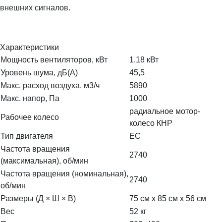
внешних сигналов.
Характеристики
Мощность вентиляторов, кВт
1.18 кВт
Уровень шума, дБ(А)
45,5
Макс. расход воздуха, м3/ч
5890
Макс. напор, Па
1000
радиальное мотор-
Рабочее колесо
колесо КНР
Тип двигателя
EC
Частота вращения
2740
(максимальная), об/мин
Частота вращения (номинальная),
2740
об/мин
Размеры (Д × Ш × В)
75 см x 85 см x 56 см
Вес
52 кг