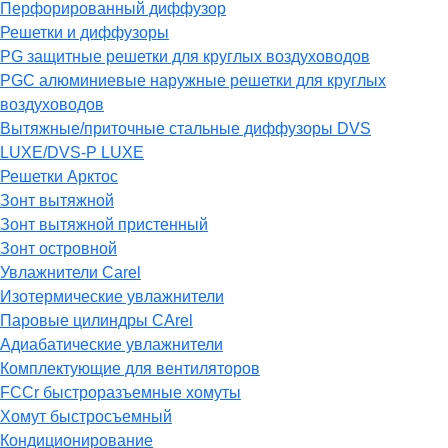
Перфорированный диффузор
Решетки и диффузоры
PG защитные решетки для круглых воздуховодов
PGC алюминиевые наружные решетки для круглых
воздуховодов
Вытяжные/приточные стальные диффузоры DVS
LUXE/DVS-P LUXE
Решетки Арктос
Зонт вытяжной
Зонт вытяжной пристенный
Зонт островной
Увлажнители Carel
Изотермические увлажнители
Паровые цилиндры CArel
Адиабатические увлажнители
Комплектующие для вентиляторов
FCCr быстроразъемные хомуты
Хомут быстросъемный
Кондиционирование