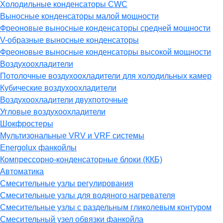
Холодильные конденсаторы CWC
Выносные конденсаторы малой мощности
Фреоновые выносные конденсаторы средней мощности
V-образные выносные конденсаторы
Фреоновые выносные конденсаторы высокой мощности
Воздухоохладители
Потолочные воздухоохладители для холодильных камер
Кубические воздухоохладители
Воздухоохладители двухпоточные
Угловые воздухоохладители
Шокфростеры
Мультизональные VRV и VRF системы
Energolux фанкойлы
Компрессорно-конденсаторные блоки (ККБ)
Автоматика
Смесительные узлы регулирования
Смесительные узлы для водяного нагревателя
Смесительные узлы с раздельным гликолевым контуром
Смесительный узел обвязки фанкойла