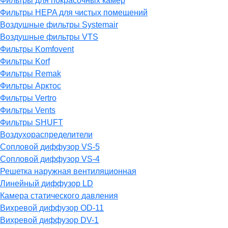
Фильтры для покрасочных камер
Фильтры HEPA для чистых помещений
Воздушные фильтры Systemair
Воздушные фильтры VTS
Фильтры Komfovent
Фильтры Korf
Фильтры Remak
Фильтры Арктос
Фильтры Vertro
Фильтры Vents
Фильтры SHUFT
Воздухораспределители
Сопловой диффузор VS-5
Сопловой диффузор VS-4
Решетка наружная вентиляционная
Линейный диффузор LD
Камера статического давления
Вихревой диффузор OD-11
Вихревой диффузор DV-1