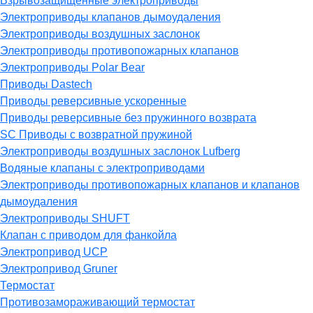
Взрывозащищённые электроприводы
Электроприводы клапанов дымоудаления
Электроприводы воздушных заслонок
Электроприводы противопожарных клапанов
Электроприводы Polar Bear
Приводы Dastech
Приводы реверсивные ускоренные
Приводы реверсивные без пружинного возврата
SC Приводы с возвратной пружиной
Электроприводы воздушных заслонок Lufberg
Водяные клапаны с электроприводами
Электроприводы противопожарных клапанов и клапанов
дымоудаления
Электроприводы SHUFT
Клапан с приводом для фанкойла
Электропривод UCP
Электропривод Gruner
Термостат
Противозамораживающий термостат