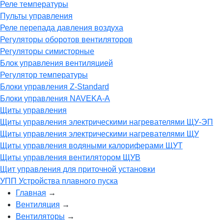
Реле температуры
Пульты управления
Реле перепада давления воздуха
Регуляторы оборотов вентиляторов
Регуляторы симисторные
Блок управления вентиляцией
Регулятор температуры
Блоки управления Z-Standard
Блоки управления NAVEKA-A
Щиты управления
Щиты управления электрическими нагревателями ЩУ-ЭП
Щиты управления электрическими нагревателями ЩУ
Щиты управления водяными калориферами ЩУТ
Щиты управления вентилятором ЩУВ
Щит управления для приточной установки
УПП Устройства плавного пуска
Главная
→
Вентиляция
→
Вентиляторы
→