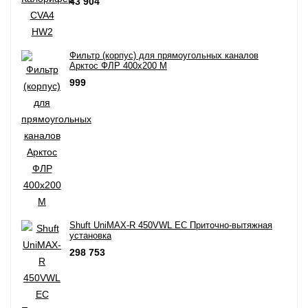
43 904
Фильтр (корпус) для прямоугольныx каналов
Арктос ФЛР 400x200 М
999
Shuft UniMAX-R 450VWL EC Приточно-вытяжная
установка
298 753