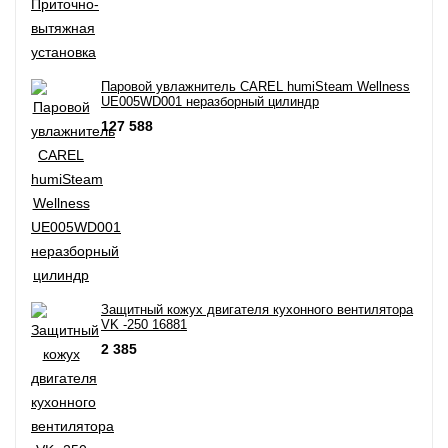
Паровой увлажнитель CAREL humiSteam Wellness
UE005WD001 неразборный цилиндр
127 588
Защитный кожух двигателя кухонного вентилятора
VK -250 16881
2 385