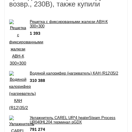
возвр., 230В), также купили
Решетка с фиксированными жалюзи АВН-К
300×300
1 393
Водяной калорифер (нагреватель) КАН (R12)35/2
310 388
Увлажнитель CAREL UR*4 heaterSteam Process
UR040HL204 терминал pGDX
791 274