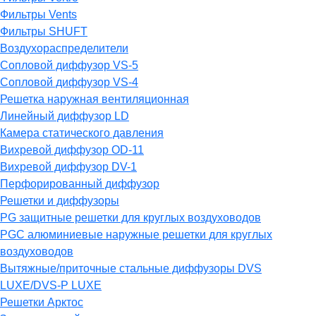
Фильтры Vents
Фильтры SHUFT
Воздухораспределители
Сопловой диффузор VS-5
Сопловой диффузор VS-4
Решетка наружная вентиляционная
Линейный диффузор LD
Камера статического давления
Вихревой диффузор OD-11
Вихревой диффузор DV-1
Перфорированный диффузор
Решетки и диффузоры
PG защитные решетки для круглых воздуховодов
PGC алюминиевые наружные решетки для круглых
воздуховодов
Вытяжные/приточные стальные диффузоры DVS
LUXE/DVS-P LUXE
Решетки Арктос