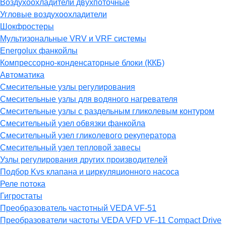
Воздухоохладители двухпоточные
Угловые воздухоохладители
Шокфростеры
Мультизональные VRV и VRF системы
Energolux фанкойлы
Компрессорно-конденсаторные блоки (ККБ)
Автоматика
Смесительные узлы регулирования
Смесительные узлы для водяного нагревателя
Смесительные узлы с раздельным гликолевым контуром
Смесительный узел обвязки фанкойла
Смесительный узел гликолевого рекуператора
Смесительный узел тепловой завесы
Узлы регулирования других производителей
Подбор Kvs клапана и циркуляционного насоса
Реле потока
Гигростаты
Преобразователь частотный VEDA VF-51
Преобразователи частоты VEDA VFD VF-11 Compact Drive