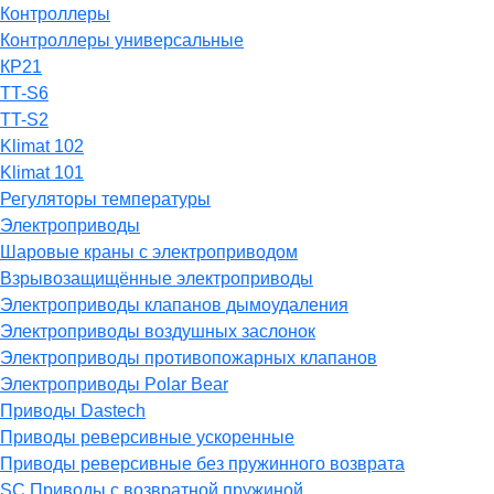
Контроллеры
Контроллеры универсальные
КР21
TT-S6
TT-S2
Klimat 102
Klimat 101
Регуляторы температуры
Электроприводы
Шаровые краны с электроприводом
Взрывозащищённые электроприводы
Электроприводы клапанов дымоудаления
Электроприводы воздушных заслонок
Электроприводы противопожарных клапанов
Электроприводы Polar Bear
Приводы Dastech
Приводы реверсивные ускоренные
Приводы реверсивные без пружинного возврата
SC Приводы с возвратной пружиной