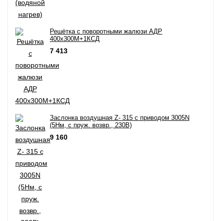
Решётка с поворотными жалюзи АДР
400х300M+1КСД
7 413
Заслонка воздушная Z- 315 с приводом 3005N
(5Нм, c пруж. возвр., 230В)
9 160