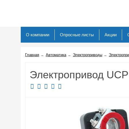
О компании
Опросные листы
Акции
Главная
→
Автоматика
→
Электроприводы
→
Электропр
Электропривод UCP