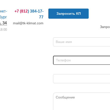
анкт-
+7 (812) 384-17-
Запросить КП
бург
77
, 34
mail@tk-klimat.com
Запро
8:00