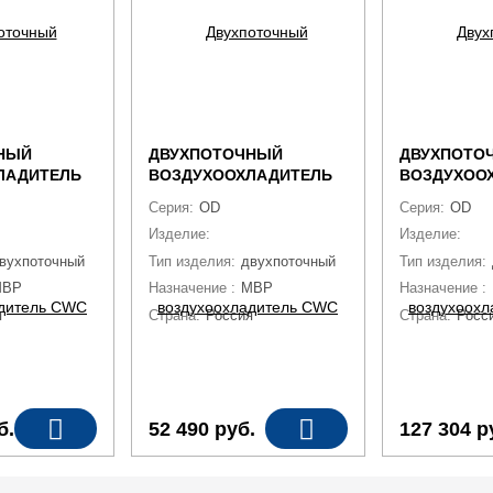
НЫЙ
ДВУХПОТОЧНЫЙ
ДВУХПОТО
ЛАДИТЕЛЬ
ВОЗДУХООХЛАДИТЕЛЬ
ВОЗДУХОО
C55
CWC OD-234C4
CWC OD-45
Серия:
OD
Серия:
OD
ухоохладитель
Изделие:
воздухоохладитель
Изделие:
воз
вухпоточный
Тип изделия:
двухпоточный
Тип изделия:
MBP
Назначение :
MBP
Назначение :
я
Страна:
Россия
Страна:
Росс
б.
52 490
руб.
127 304
р