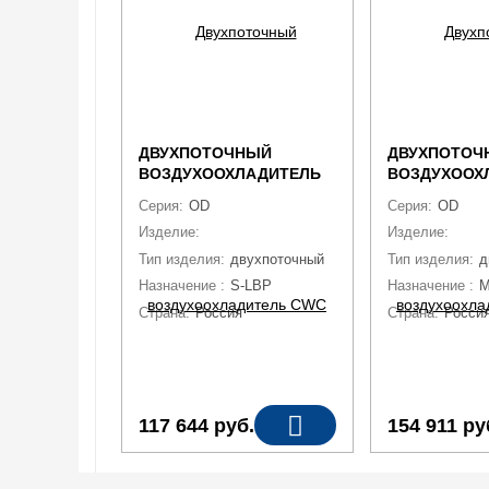
ДВУХПОТОЧНЫЙ
ДВУХПОТОЧ
ВОЗДУХООХЛАДИТЕЛЬ
ВОЗДУХООХ
CWC OD-501E10
CWC OD-631
Серия:
OD
Серия:
OD
Изделие:
воздухоохладитель
Изделие:
возд
Тип изделия:
двухпоточный
Тип изделия:
д
Назначение :
S-LBP
Назначение :
Страна:
Россия
Страна:
Росси
117 644
руб.
154 911
ру