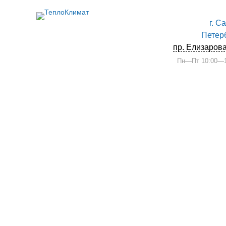
г. С
Петер
пр. Елизарова
Пн—Пт 10:00—1