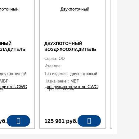
ЧНЫЙ
ДВУХПОТОЧНЫЙ
ДВУХПОТ
ХЛАДИТЕЛЬ
ВОЗДУХООХЛАДИТЕЛЬ
ВОЗДУХО
1G4
CWC OD-501E4
CWC OD-6
Серия:
OD
Серия:
OD
духоохладитель
Изделие:
воздухоохладитель
Изделие:
во
двухпоточный
Тип изделия:
двухпоточный
Тип изделия
MBP
Назначение :
MBP
Назначение 
ия
Страна:
Россия
Страна:
Рос
уб.
125 961
руб.
150 098