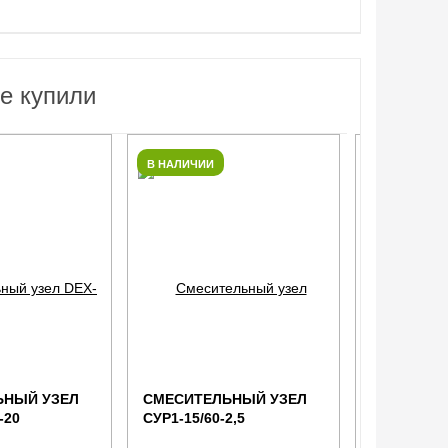
е купили
В НАЛИЧИИ
В НАЛИЧИИ
ЬНЫЙ УЗЕЛ
СМЕСИТЕЛЬНЫЙ УЗЕЛ
УЗЕЛ РЕГ
-20
СУР1-15/60-2,5
OD-10.0-2
(5HD)
Исполнение: