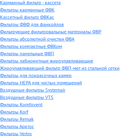
Карманный фильтр - кассета
Фильтры карманные ФВК
Кассетный фильтр ФВКас
Фильтры ФВФ для фанкойлов
Фильтрующие фильтровальные материалы ФВР
Фильтры абсолютной очистки ФВА
Фильтры компактные ФВКом
Фильтры панельные ФВП
Фильтры лабиринтные жироулавливающие
Жироулавливающий фильтр ФВП-мет из стальной сетки
Фильтры для покрасочных камер
Фильтры HEPA для чистых помещений
Воздушные фильтры Systemair
Воздушные фильтры VTS
Фильтры Komfovent
Фильтры Korf
Фильтры Remak
Фильтры Арктос
Фильтры Vertro