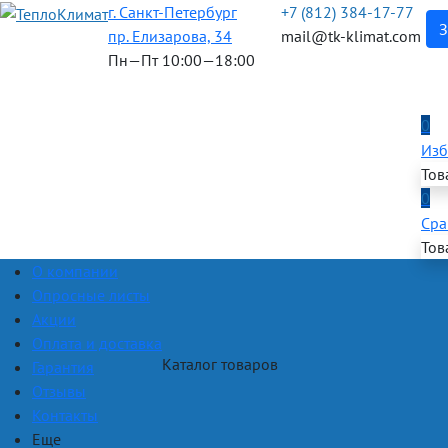
г. Санкт-Петербург
+7 (812) 384-17-77
З
пр. Елизарова, 34
mail@tk-klimat.com
Пн—Пт 10:00—18:00
0
Изб
Тов
0
Сра
Тов
О компании
Опросные листы
Акции
Оплата и доставка
Каталог товаров
Гарантия
Отзывы
Контакты
Еще