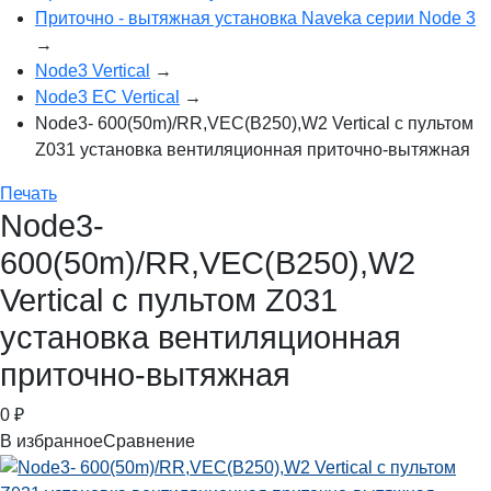
Приточно - вытяжная установка Naveka серии Node 3
→
Node3 Vertical
→
Node3 EC Vertical
→
Node3- 600(50m)/RR,VEC(B250),W2 Vertical с пультом
Z031 установка вентиляционная приточно-вытяжная
Печать
Node3-
600(50m)/RR,VEC(B250),W2
Vertical с пультом Z031
установка вентиляционная
приточно-вытяжная
0
₽
В избранное
Сравнение