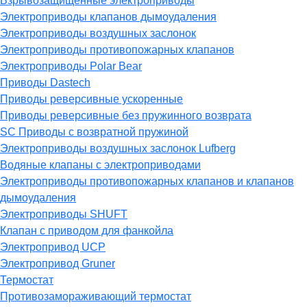
Взрывозащищённые электроприводы
Электроприводы клапанов дымоудаления
Электроприводы воздушных заслонок
Электроприводы противопожарных клапанов
Электроприводы Polar Bear
Приводы Dastech
Приводы реверсивные ускоренные
Приводы реверсивные без пружинного возврата
SC Приводы с возвратной пружиной
Электроприводы воздушных заслонок Lufberg
Водяные клапаны с электроприводами
Электроприводы противопожарных клапанов и клапанов
дымоудаления
Электроприводы SHUFT
Клапан с приводом для фанкойла
Электропривод UCP
Электропривод Gruner
Термостат
Противозамораживающий термостат