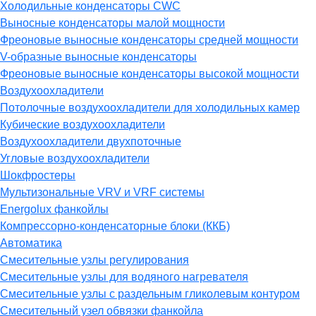
Холодильные конденсаторы CWC
Выносные конденсаторы малой мощности
Фреоновые выносные конденсаторы средней мощности
V-образные выносные конденсаторы
Фреоновые выносные конденсаторы высокой мощности
Воздухоохладители
Потолочные воздухоохладители для холодильных камер
Кубические воздухоохладители
Воздухоохладители двухпоточные
Угловые воздухоохладители
Шокфростеры
Мультизональные VRV и VRF системы
Energolux фанкойлы
Компрессорно-конденсаторные блоки (ККБ)
Автоматика
Смесительные узлы регулирования
Смесительные узлы для водяного нагревателя
Смесительные узлы с раздельным гликолевым контуром
Смесительный узел обвязки фанкойла