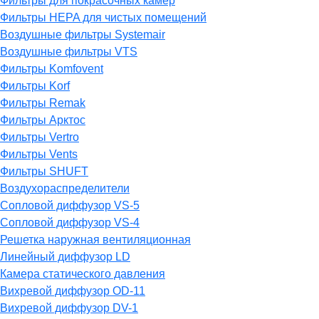
Фильтры для покрасочных камер
Фильтры HEPA для чистых помещений
Воздушные фильтры Systemair
Воздушные фильтры VTS
Фильтры Komfovent
Фильтры Korf
Фильтры Remak
Фильтры Арктос
Фильтры Vertro
Фильтры Vents
Фильтры SHUFT
Воздухораспределители
Сопловой диффузор VS-5
Сопловой диффузор VS-4
Решетка наружная вентиляционная
Линейный диффузор LD
Камера статического давления
Вихревой диффузор OD-11
Вихревой диффузор DV-1