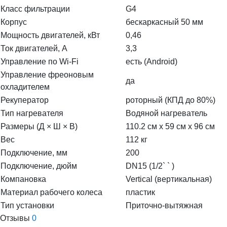
Класс фильтрации
G4
Корпус
бескаркасный 50 мм
Мощность двигателей, кВт
0,46
Ток двигателей, А
3,3
Управление по Wi-Fi
есть (Android)
Управление фреоновым
да
охладителем
Рекуператор
роторный (КПД до 80%)
Тип нагревателя
Водяной нагреватель
Размеры (Д × Ш × В)
110.2 см x 59 см x 96 см
Вес
112 кг
Подключение, мм
200
Подключение, дюйм
DN15 (1/2` ` )
Компановка
Vertical (вертикальная)
Материал рабочего колеса
пластик
Тип установки
Приточно-вытяжная
Отзывы
0