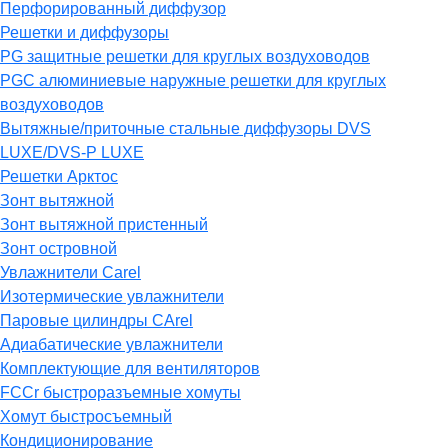
Перфорированный диффузор
Решетки и диффузоры
PG защитные решетки для круглых воздуховодов
PGC алюминиевые наружные решетки для круглых
воздуховодов
Вытяжные/приточные стальные диффузоры DVS
LUXE/DVS-P LUXE
Решетки Арктос
Зонт вытяжной
Зонт вытяжной пристенный
Зонт островной
Увлажнители Carel
Изотермические увлажнители
Паровые цилиндры CArel
Адиабатические увлажнители
Комплектующие для вентиляторов
FCCr быстроразъемные хомуты
Хомут быстросъемный
Кондиционирование