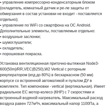
• управление компрессорно-конденсаторным блоком
(охладитель, комнатный датчик и ре-ле защиты от
обмерзания в состав установки не входит - поставляется
отдельно);
• управление по WiFi со смартфона на ОС Android.
Дополнительные элементы, поставляемые отдельно:
• воздушные заслонки;
• шумоглушители;
• охладитель;
• порошковая покраска.
Установка вентиляционная приточно-вытяжная Node3-
600(50m)/RR,VEC(B250),W2 Vertical с роторным
рекуператором (кпд до 80%) в бескаркасном (50 мм)
корпусе со встроенной автоматикой и пультом ДУ в
комплекте. Тип компоновки - vertical (вертикальная). Имеет
радиальное ЕC мотор-колесо (КНР) с 7 скоростями и
встроенный водяной нагреватель. Максимальный расход
воздуха равен 727м³/ч, максимальный напор 1100Па, а