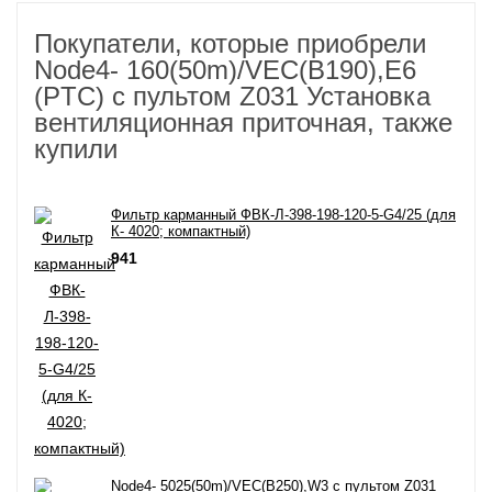
Покупатели, которые приобрели
Node4- 160(50m)/VEC(B190),E6
(PTC) с пультом Z031 Установка
вентиляционная приточная, также
купили
Фильтр карманный ФВК-Л-398-198-120-5-G4/25 (для
К- 4020; компактный)
941
Node4- 5025(50m)/VEC(B250),W3 с пультом Z031