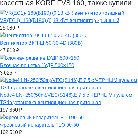
кассетная KORF FVS 160, также купили
VR(EC1)- 160(B190) (0,18 кВт) вентилятор крышный
25 080
₽
Вентилятор ВКП-Ш-50-30-4D (380В)
47 818
₽
Блочная решетка 1УДР 500×150
3 025
₽
Node4 LN- 250(50m)/VEC(S146),E 7.5 с ЧЕРНЫМ пультом
TS4b установка вентиляционная приточная
197 360
₽
Фреоновый испаритель FLO 90-50
102 510
₽