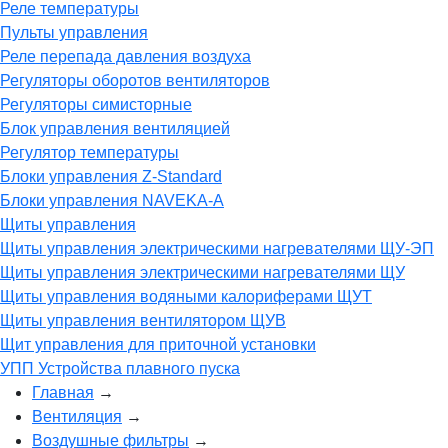
Реле температуры
Пульты управления
Реле перепада давления воздуха
Регуляторы оборотов вентиляторов
Регуляторы симисторные
Блок управления вентиляцией
Регулятор температуры
Блоки управления Z-Standard
Блоки управления NAVEKA-A
Щиты управления
Щиты управления электрическими нагревателями ЩУ-ЭП
Щиты управления электрическими нагревателями ЩУ
Щиты управления водяными калориферами ЩУТ
Щиты управления вентилятором ЩУВ
Щит управления для приточной установки
УПП Устройства плавного пуска
Главная
→
Вентиляция
→
Воздушные фильтры
→