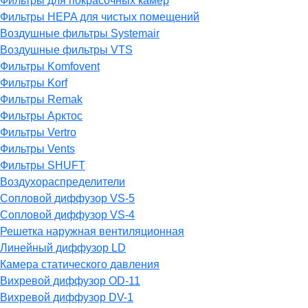
Фильтры для покрасочных камер
Фильтры HEPA для чистых помещений
Воздушные фильтры Systemair
Воздушные фильтры VTS
Фильтры Komfovent
Фильтры Korf
Фильтры Remak
Фильтры Арктос
Фильтры Vertro
Фильтры Vents
Фильтры SHUFT
Воздухораспределители
Сопловой диффузор VS-5
Сопловой диффузор VS-4
Решетка наружная вентиляционная
Линейный диффузор LD
Камера статического давления
Вихревой диффузор OD-11
Вихревой диффузор DV-1