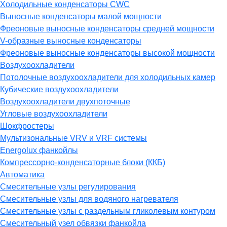
Холодильные конденсаторы CWC
Выносные конденсаторы малой мощности
Фреоновые выносные конденсаторы средней мощности
V-образные выносные конденсаторы
Фреоновые выносные конденсаторы высокой мощности
Воздухоохладители
Потолочные воздухоохладители для холодильных камер
Кубические воздухоохладители
Воздухоохладители двухпоточные
Угловые воздухоохладители
Шокфростеры
Мультизональные VRV и VRF системы
Energolux фанкойлы
Компрессорно-конденсаторные блоки (ККБ)
Автоматика
Смесительные узлы регулирования
Смесительные узлы для водяного нагревателя
Смесительные узлы с раздельным гликолевым контуром
Смесительный узел обвязки фанкойла