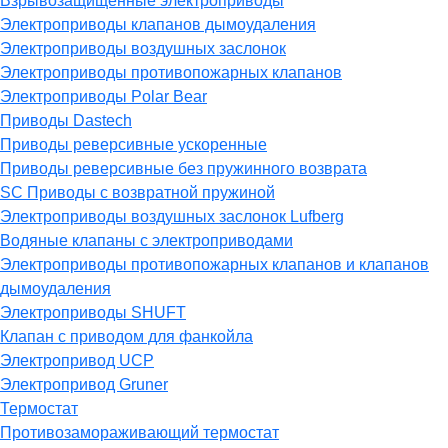
Взрывозащищённые электроприводы
Электроприводы клапанов дымоудаления
Электроприводы воздушных заслонок
Электроприводы противопожарных клапанов
Электроприводы Polar Bear
Приводы Dastech
Приводы реверсивные ускоренные
Приводы реверсивные без пружинного возврата
SC Приводы с возвратной пружиной
Электроприводы воздушных заслонок Lufberg
Водяные клапаны с электроприводами
Электроприводы противопожарных клапанов и клапанов
дымоудаления
Электроприводы SHUFT
Клапан с приводом для фанкойла
Электропривод UCP
Электропривод Gruner
Термостат
Противозамораживающий термостат