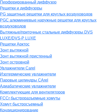
Перфорированный диффузор
Решетки и диффузоры
PG защитные решетки для круглых воздуховодов
PGC алюминиевые наружные решетки для круглых
воздуховодов
Вытяжные/приточные стальные диффузоры DVS
LUXE/DVS-P LUXE
Решетки Арктос
Зонт вытяжной
Зонт вытяжной пристенный
Зонт островной
Увлажнители Carel
Изотермические увлажнители
Паровые цилиндры CArel
Адиабатические увлажнители
Комплектующие для вентиляторов
FCCr быстроразъемные хомуты
Хомут быстросъемный
Кондиционирование