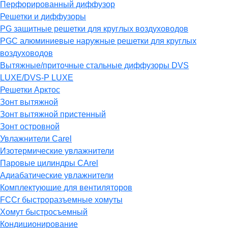
Перфорированный диффузор
Решетки и диффузоры
PG защитные решетки для круглых воздуховодов
PGC алюминиевые наружные решетки для круглых
воздуховодов
Вытяжные/приточные стальные диффузоры DVS
LUXE/DVS-P LUXE
Решетки Арктос
Зонт вытяжной
Зонт вытяжной пристенный
Зонт островной
Увлажнители Carel
Изотермические увлажнители
Паровые цилиндры CArel
Адиабатические увлажнители
Комплектующие для вентиляторов
FCCr быстроразъемные хомуты
Хомут быстросъемный
Кондиционирование