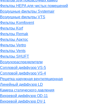
Фильтры для покрасочных камер
Фильтры HEPA для чистых помещений
Воздушные фильтры Systemair
Воздушные фильтры VTS
Фильтры Komfovent
Фильтры Korf
Фильтры Remak
Фильтры Арктос
Фильтры Vertro
Фильтры Vents
Фильтры SHUFT
Воздухораспределители
Сопловой диффузор VS-5
Сопловой диффузор VS-4
Решетка наружная вентиляционная
Линейный диффузор LD
Камера статического давления
Вихревой диффузор OD-11
Вихревой диффузор DV-1