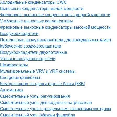
Холодильные конденсаторы CWC
Выносные конденсаторы малой мощности
Фреоновые выносные конденсаторы средней мощности
V-образные выносные конденсаторы
Фреоновые выносные конденсаторы высокой мощности
Воздухоохладители
Потолочные воздухоохладители для холодильных камер
Кубические воздухоохладители
Воздухоохладители двухпоточные
Угловые воздухоохладители
Шокфростеры
Мультизональные VRV и VRF системы
Energolux фанкойлы
Компрессорно-конденсаторные блоки (ККБ)
Автоматика
Смесительные узлы регулирования
Смесительные узлы для водяного нагревателя
Смесительные узлы с раздельным гликолевым контуром
Смесительный узел обвязки фанкойла