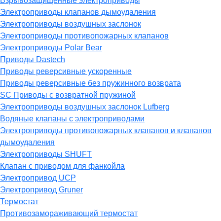
Взрывозащищённые электроприводы
Электроприводы клапанов дымоудаления
Электроприводы воздушных заслонок
Электроприводы противопожарных клапанов
Электроприводы Polar Bear
Приводы Dastech
Приводы реверсивные ускоренные
Приводы реверсивные без пружинного возврата
SC Приводы с возвратной пружиной
Электроприводы воздушных заслонок Lufberg
Водяные клапаны с электроприводами
Электроприводы противопожарных клапанов и клапанов
дымоудаления
Электроприводы SHUFT
Клапан с приводом для фанкойла
Электропривод UCP
Электропривод Gruner
Термостат
Противозамораживающий термостат