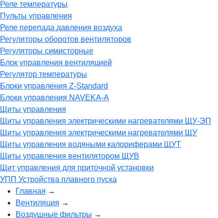
Реле температуры
Пульты управления
Реле перепада давления воздуха
Регуляторы оборотов вентиляторов
Регуляторы симисторные
Блок управления вентиляцией
Регулятор температуры
Блоки управления Z-Standard
Блоки управления NAVEKA-A
Щиты управления
Щиты управления электрическими нагревателями ЩУ-ЭП
Щиты управления электрическими нагревателями ЩУ
Щиты управления водяными калориферами ЩУТ
Щиты управления вентилятором ЩУВ
Щит управления для приточной установки
УПП Устройства плавного пуска
Главная
→
Вентиляция
→
Воздушные фильтры
→