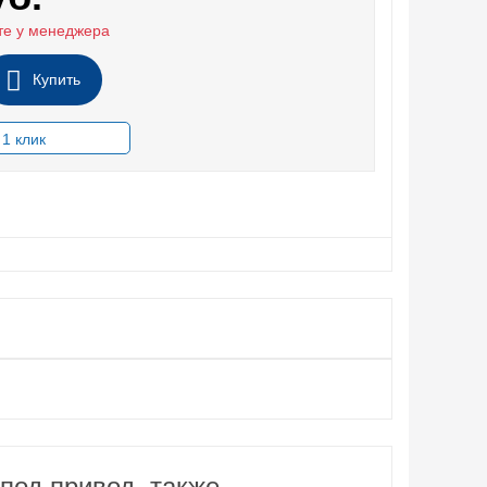
те у менеджера
Купить
под привод, также