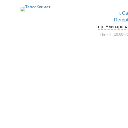
г. С
Петер
пр. Елизарова
Пн—Пт 10:00—1