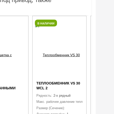
В НАЛИЧИИ
В НАЛИЧИИ
ТЕПЛООБМЕННИК VS 30
ВОДЯНОЙ 
АННЫМИ
WCL 2
CVA2 CW6
ЛН
Рядность:
2-х рядный
Материал и 
СД
Макс. рабочее давление теплоносителя:
Рядность:
1,6 МПа 
6
Размер (Сечение):
873х454х110
Диаметр пат