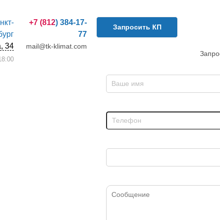
анкт-
+7 (812) 384-17-
Запросить КП
бург
77
, 34
mail@tk-klimat.com
Запро
8:00