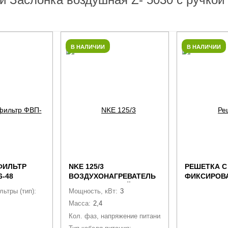
В НАЛИЧИИ
В НАЛИЧИИ
ФИЛЬТР
NKE 125/3
РЕШЕТКА С
-48
ВОЗДУХОНАГРЕВАТЕЛЬ
ФИКСИРОВ
ЭЛЕКТРИЧЕСКИЙ
ЖАЛЮЗИ А
ьтры (тип):
Фильтры панельные ФВП
Мощность, кВт:
3
КАНАЛЬНЫЙ КРУГЛЫЙ
300×150+1К
Масса:
2,4
Кол. фаз, напряжение питания, В:
1~220