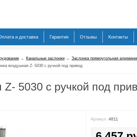
Оплата и доставка
Гарантия
Отзывы
Контакты
рудование
→
Канальные заслонки
→
Заслонка прямоугольная алюмини
нка воздушная Z- 5030 с ручкой под привод
Z- 5030 с ручкой под при
4811
Артикул:
6 457
р