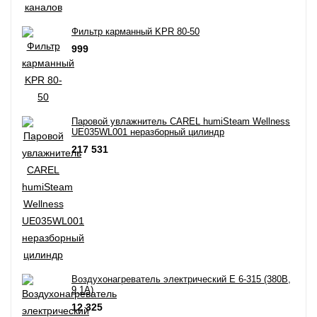
Фильтр карманный KPR 80-50
999
Паровой увлажнитель CAREL humiSteam Wellness
UE035WL001 неразборный цилиндр
217 531
Воздухонагреватель электрический E 6-315 (380В,
9,1А)
12 325