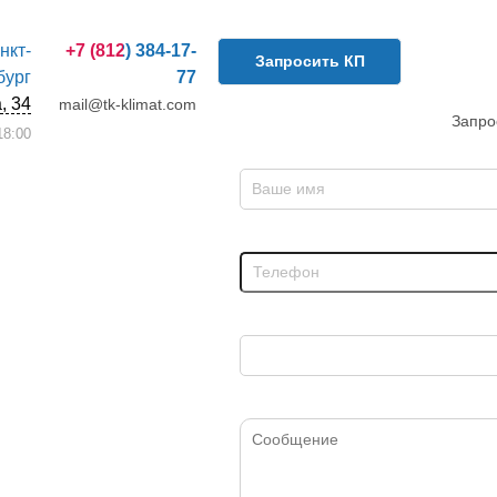
анкт-
+7 (812) 384-17-
Запросить КП
бург
77
, 34
mail@tk-klimat.com
Запро
8:00