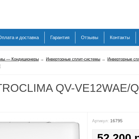
Оплата и доставка
Гарантия
Отзывы
Контакты
емы — Кондиционеры
→
Инверторные сплит-системы
→
Инверторные спл
E
TTROCLIMA QV-VE12WAE/
16795
Артикул:
52 200