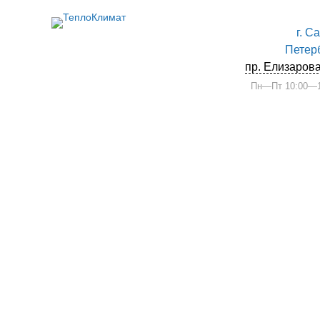
г. С
Петер
пр. Елизарова
Пн—Пт 10:00—1