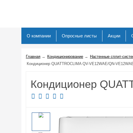
О компании
Опросные листы
Акции
Главная
→
Кондиционирование
→
Настенные cплит-сист
Кондиционер QUATTROCLIMA QV-VE12WAE/QN-VE12WA
Кондиционер QUA