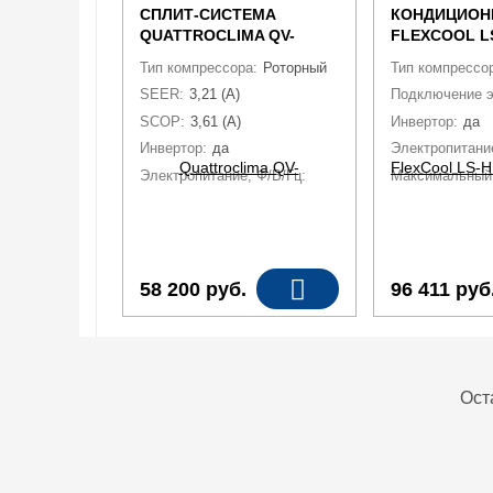
СПЛИТ-СИСТЕМА
КОНДИЦИОН
QUATTROCLIMA QV-
FLEXCOOL L
VN18WB/QN-VN18WB
HE24KCE2/L
Тип компрессора:
Роторный
Тип компрессо
SEER:
3,21 (A)
Подключение э
SCOP:
3,61 (A)
Инвертор:
да
Инвертор:
да
Электропитание
Электропитание, Ф/В/Гц:
1 / 220 / 50
Максимальный 
58 200
руб.
96 411
руб
Ост