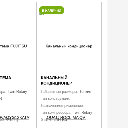
В НАЛИЧИИ
В НАЛИЧИИ
СТЕМА
КАНАЛЬНЫЙ
КОНДЕНСА
КОНДИЦИОНЕР
634C
AP/AOYG12KATA
QUATTROCLIMA QV-
ома
ора:
Twin Rotary
Габаритные размеры:
Тонкие
Холодопроиз
I36DG/QN-I36UG
+)
Тип конструкции:
C притоком воздуха
Кол-во вент
Назначение/применение:
Полупромышленные, Б
Габариты (Д
Тип компрессора:
Twin Rotary
Вес:
292
е, Ф/В/Гц:
1 / 230 / 50
SEER:
2,84 (C)