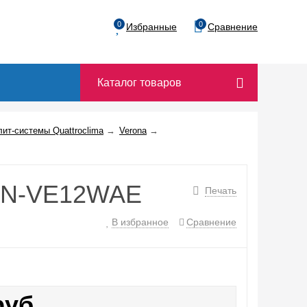
0
0
Избранные
Сравнение
Каталог товаров
ит-системы Quattroclima
→
Verona
→
QN-VE12WAE
Печать
В избранное
Сравнение
руб.