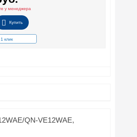
те у менеджера
Купить
VE12WAE/QN-VE12WAE,