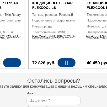
ЕР LESSAR
КОНДИЦИОНЕР LESSAR
КОНДИЦИОН
S-
FLEXCOOL LS-
FLEXCOOL 
U-HE24KCE2
HE18KCE2/LU-HE18KCE2
HE12KCE2A/
ра:
Twin Rotary
Тип компрессора:
Роторный
Тип компресс
HE12KCE2A
лектропитания:
К наружному блоку
Подключение электропитания:
К наружному блоку
Подключение 
Инвертор:
да
Инвертор:
да
, Ф/В/Гц:
1 / 220 / 50
Электропитание, Ф/В/Гц:
1 / 220 / 50
Электропитани
ток, А:
11,1(1,4-15) / 10,3(1,3~13,7)
Максимальный ток, А:
6,7(0,7-9,8) / 7,8(0,95-10,2)
Максимальный
.
72 828
руб.
40 450
ру
Остались вопросы?
авьте заявку для консультации с нашим ведущим специалис
Имя