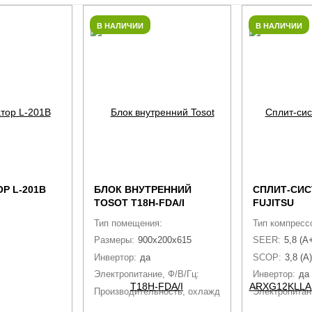
В НАЛИЧИИ
В НАЛИЧИИ
Р L-201B
БЛОК ВНУТРЕННИЙ
СПЛИТ-СИ
TOSOT T18H-FDA/I
FUJITSU
ARXG12KLL
Тип помещения:
Для квартиры, Для офиса, Для д
Тип компресс
Размеры:
900x200x615
SEER:
5,8 (A
Инвертор:
да
SCOP:
3,8 (A)
Электропитание, Ф/В/Гц:
1 / 220 / 50
Инвертор:
да
Производительность, охлаждение, кВт:
Электропитани
5,00