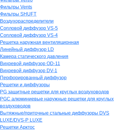
Фильтры Vents
Фильтры SHUFT
Воздухораспределители
Сопловой диффузор VS-5
Сопловой диффузор VS-4
Решетка наружная вентиляционная
Линейный диффузор LD
Камера статического давления
Вихревой диффузор OD-11
Вихревой диффузор DV-1
Перфорированный диффузор
Решетки и диффузоры
PG защитные решетки для круглых воздуховодов
PGC алюминиевые наружные решетки для круглых
воздуховодов
Вытяжные/приточные стальные диффузоры DVS
LUXE/DVS-P LUXE
Решетки Арктос