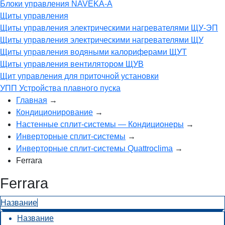
Блоки управления NAVEKA-A
Щиты управления
Щиты управления электрическими нагревателями ЩУ-ЭП
Щиты управления электрическими нагревателями ЩУ
Щиты управления водяными калориферами ЩУТ
Щиты управления вентилятором ЩУВ
Щит управления для приточной установки
УПП Устройства плавного пуска
Главная
→
Кондиционирование
→
Настенные cплит-системы — Кондиционеры
→
Инверторные сплит-системы
→
Инверторные сплит-системы Quattroclima
→
Ferrara
Ferrara
Название
Название