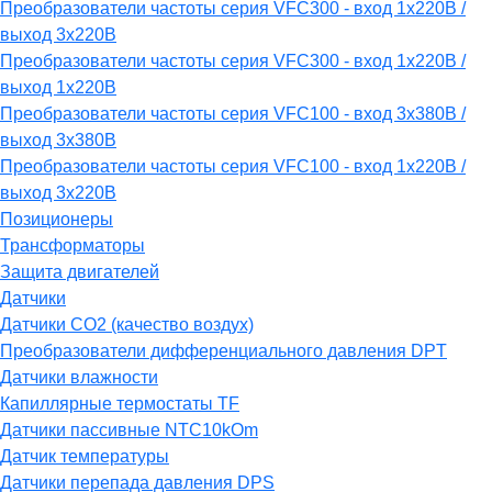
Преобразователи частоты серия VFC300 - вход 1х220В /
выход 3х220В
Преобразователи частоты серия VFC300 - вход 1х220В /
выход 1х220В
Преобразователи частоты серия VFC100 - вход 3х380В /
выход 3х380В
Преобразователи частоты серия VFC100 - вход 1х220В /
выход 3х220В
Позиционеры
Трансформаторы
Защита двигателей
Датчики
Датчики СО2 (качество воздух)
Преобразователи дифференциального давления DPT
Датчики влажности
Капиллярные термостаты TF
Датчики пассивные NTC10kOm
Датчик температуры
Датчики перепада давления DPS