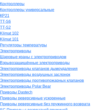
Контроллеры
Контроллеры универсальные
КР21
TT-S6
TT-S2
Klimat 102
Klimat 101
Регуляторы температуры
Электроприводы
Шаровые краны с электроприводом
Взрывозащищённые электроприводы
Электроприводы клапанов дымоудаления
Электроприводы воздушных заслонок
Электроприводы противопожарных клапанов
Электроприводы Polar Bear
Приводы Dastech
Приводы реверсивные ускоренные
Приводы реверсивные без пружинного возврата
SC Приводы с возвратной пружиной