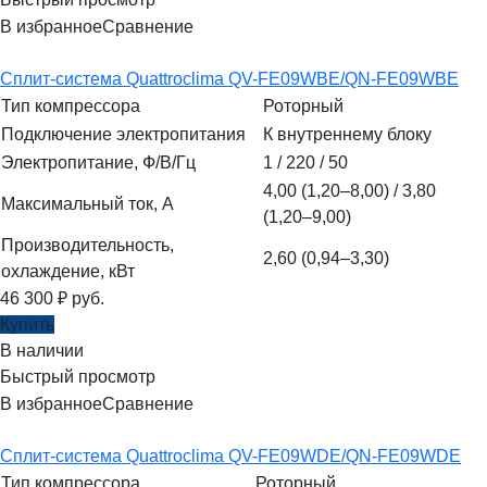
В избранное
Сравнение
Сплит-система Quattroclima QV-FE09WBE/QN-FE09WBE
Тип компрессора
Роторный
Подключение электропитания
К внутреннему блоку
Электропитание, Ф/В/Гц
1 / 220 / 50
4,00 (1,20–8,00) / 3,80
Максимальный ток, А
(1,20–9,00)
Производительность,
2,60 (0,94–3,30)
охлаждение, кВт
46 300
₽
руб.
Купить
В наличии
Быстрый просмотр
В избранное
Сравнение
Сплит-система Quattroclima QV-FE09WDE/QN-FE09WDE
Тип компрессора
Роторный