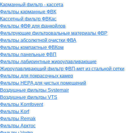
Карманный фильтр - кассета
Фильтры карманные ФВК
Кассетный фильтр ФВКас
Фильтры ФВФ для фанкойлов
Фильтрующие фильтровальные материалы ФВР
Фильтры абсолютной очистки ФВА
Фильтры компактные ФВКом
Фильтры панельные ФВП
Фильтры лабиринтные жироулавливающие
Жироулавливающий фильтр ФВП-мет из стальной сетки
Фильтры для покрасочных камер
Фильтры HEPA для чистых помещений
Воздушные фильтры Systemair
Воздушные фильтры VTS
Фильтры Komfovent
Фильтры Korf
Фильтры Remak
Фильтры Арктос
Фильтры Vertro