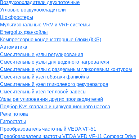
Воздухоохладители двухпоточные
Угловые воздухоохладители
Шокфростеры
Мультизональные VRV и VRF системы
Energolux фанкойлы
Компрессорно-конденсаторные блоки (ККБ)
Автоматика
Смесительные узлы регулирования
Смесительные узлы для водяного нагревателя
Смесительные узлы с раздельным гликолевым контуром
Смесительный узел обвязки фанкойла
Смесительный узел гликолевого рекуператора
Смесительный узел тепловой завесы
Узлы регулирования других производителей
Подбор Kvs клапана и циркуляционного насоса
Реле потока
Гигростаты
Преобразователь частотный VEDA VF-51
Преобразователи частоты VEDA VFD VF-11 Compact Drive