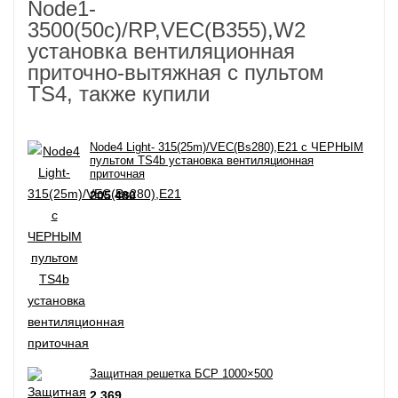
Node1-
3500(50c)/RP,VEC(B355),W2
установка вентиляционная
приточно-вытяжная с пультом
TS4, также купили
Node4 Light- 315(25m)/VEC(Bs280),E21 с ЧЕРНЫМ
пультом TS4b установка вентиляционная
приточная
205 480
Защитная решетка БСР 1000×500
2 369