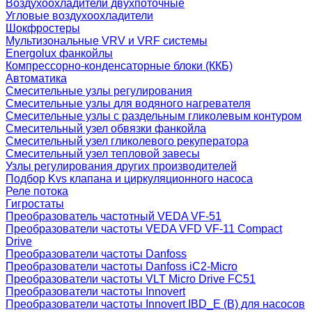
Воздухоохладители двухпоточные
Угловые воздухоохладители
Шокфростеры
Мультизональные VRV и VRF системы
Energolux фанкойлы
Компрессорно-конденсаторные блоки (ККБ)
Автоматика
Смесительные узлы регулирования
Смесительные узлы для водяного нагревателя
Смесительные узлы с раздельным гликолевым контуром
Смесительный узел обвязки фанкойла
Смесительный узел гликолевого рекуператора
Смесительный узел тепловой завесы
Узлы регулирования других производителей
Подбор Kvs клапана и циркуляционного насоса
Реле потока
Гигростаты
Преобразователь частотный VEDA VF-51
Преобразователи частоты VEDA VFD VF-11 Compact
Drive
Преобразователи частоты Danfoss
Преобразователи частоты Danfoss iC2-Micro
Преобразователи частоты VLT Micro Drive FC51
Преобразователи частоты Innovert
Преобразователи частоты Innovert IBD_E (B) для насосов