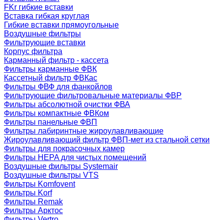
FKr гибкие вставки
Вставка гибкая круглая
Гибкие вставки прямоугольные
Воздушные фильтры
Фильтрующие вставки
Корпус фильтра
Карманный фильтр - кассета
Фильтры карманные ФВК
Кассетный фильтр ФВКас
Фильтры ФВФ для фанкойлов
Фильтрующие фильтровальные материалы ФВР
Фильтры абсолютной очистки ФВА
Фильтры компактные ФВКом
Фильтры панельные ФВП
Фильтры лабиринтные жироулавливающие
Жироулавливающий фильтр ФВП-мет из стальной сетки
Фильтры для покрасочных камер
Фильтры HEPA для чистых помещений
Воздушные фильтры Systemair
Воздушные фильтры VTS
Фильтры Komfovent
Фильтры Korf
Фильтры Remak
Фильтры Арктос
Фильтры Vertro