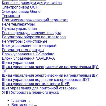
Клапан с приводом для фанкойла
Электропривод UCP
Электропривод Gruner
Термостат
Противозамораживающий термостат
Реле температуры
Пульты управления
Реле перепада давления воздуха
Регуляторы оборотов вентиляторов
Регуляторы симисторные
Блок управления вентиляцией
Регулятор температуры
Блоки управления Z-Standard
Блоки управления NAVEKA-A
Щиты управления
Щиты управления электрическими нагревателями ЩУ-
ЭП
Щиты управления электрическими нагревателями ЩУ
Щиты управления водяными калориферами ЩУТ
Щиты управления вентилятором ЩУВ
Щит управления для приточной установки
УПП Устройства плавного пуска
Главная
→
Вентиляция
→