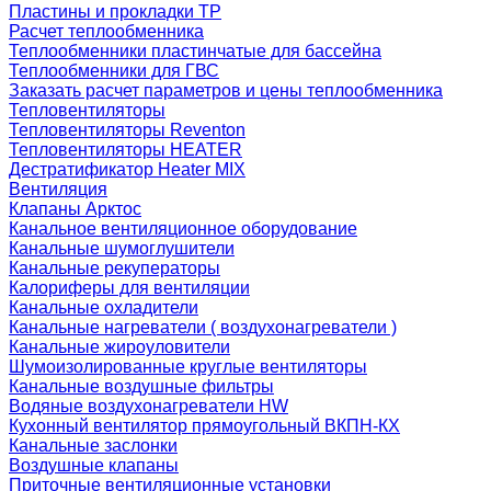
Пластины и прокладки ТР
Расчет теплообменника
Теплообменники пластинчатые для бассейна
Теплообменники для ГВС
Заказать расчет параметров и цены теплообменника
Тепловентиляторы
Тепловентиляторы Reventon
Тепловентиляторы HEATER
Дестратификатор Heater MIX
Вентиляция
Клапаны Арктос
Канальное вентиляционное оборудование
Канальные шумоглушители
Канальные рекуператоры
Калориферы для вентиляции
Канальные охладители
Канальные нагреватели ( воздухонагреватели )
Канальные жироуловители
Шумоизолированные круглые вентиляторы
Канальные воздушные фильтры
Водяные воздухонагреватели HW
Кухонный вентилятор прямоугольный ВКПН-КХ
Канальные заслонки
Воздушные клапаны
Приточные вентиляционные установки