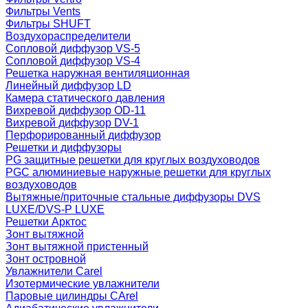
Фильтры Vents
Фильтры SHUFT
Воздухораспределители
Сопловой диффузор VS-5
Сопловой диффузор VS-4
Решетка наружная вентиляционная
Линейный диффузор LD
Камера статического давления
Вихревой диффузор OD-11
Вихревой диффузор DV-1
Перфорированный диффузор
Решетки и диффузоры
PG защитные решетки для круглых воздуховодов
PGC алюминиевые наружные решетки для круглых
воздуховодов
Вытяжные/приточные стальные диффузоры DVS
LUXE/DVS-P LUXE
Решетки Арктос
Зонт вытяжной
Зонт вытяжной пристенный
Зонт островной
Увлажнители Carel
Изотермические увлажнители
Паровые цилиндры CArel