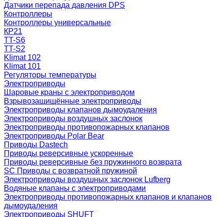
Датчики перепада давления DPS
Контроллеры
Контроллеры универсальные
КР21
TT-S6
TT-S2
Klimat 102
Klimat 101
Регуляторы температуры
Электроприводы
Шаровые краны с электроприводом
Взрывозащищённые электроприводы
Электроприводы клапанов дымоудаления
Электроприводы воздушных заслонок
Электроприводы противопожарных клапанов
Электроприводы Polar Bear
Приводы Dastech
Приводы реверсивные ускоренные
Приводы реверсивные без пружинного возврата
SC Приводы с возвратной пружиной
Электроприводы воздушных заслонок Lufberg
Водяные клапаны с электроприводами
Электроприводы противопожарных клапанов и клапанов
дымоудаления
Электроприводы SHUFT