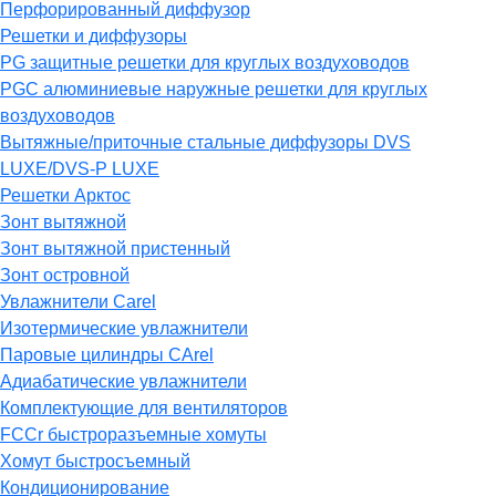
Перфорированный диффузор
Решетки и диффузоры
PG защитные решетки для круглых воздуховодов
PGC алюминиевые наружные решетки для круглых
воздуховодов
Вытяжные/приточные стальные диффузоры DVS
LUXE/DVS-P LUXE
Решетки Арктос
Зонт вытяжной
Зонт вытяжной пристенный
Зонт островной
Увлажнители Carel
Изотермические увлажнители
Паровые цилиндры CArel
Адиабатические увлажнители
Комплектующие для вентиляторов
FCCr быстроразъемные хомуты
Хомут быстросъемный
Кондиционирование