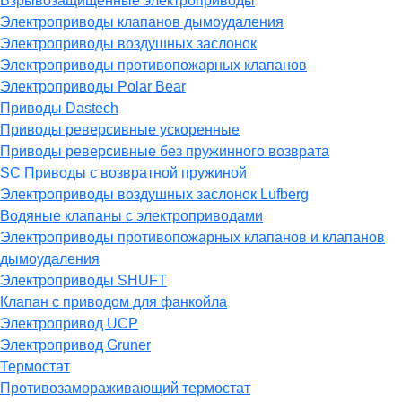
Взрывозащищённые электроприводы
Электроприводы клапанов дымоудаления
Электроприводы воздушных заслонок
Электроприводы противопожарных клапанов
Электроприводы Polar Bear
Приводы Dastech
Приводы реверсивные ускоренные
Приводы реверсивные без пружинного возврата
SC Приводы с возвратной пружиной
Электроприводы воздушных заслонок Lufberg
Водяные клапаны с электроприводами
Электроприводы противопожарных клапанов и клапанов
дымоудаления
Электроприводы SHUFT
Клапан с приводом для фанкойла
Электропривод UCP
Электропривод Gruner
Термостат
Противозамораживающий термостат