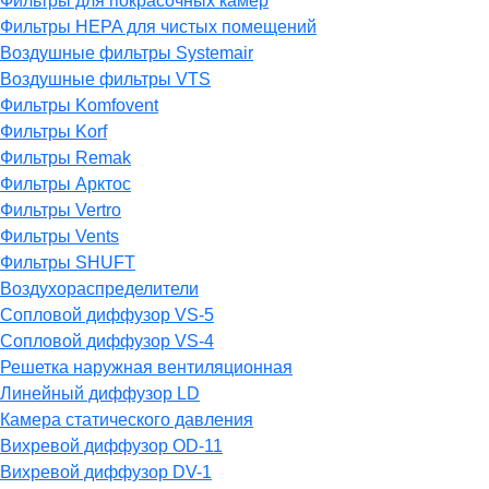
Фильтры для покрасочных камер
Фильтры HEPA для чистых помещений
Воздушные фильтры Systemair
Воздушные фильтры VTS
Фильтры Komfovent
Фильтры Korf
Фильтры Remak
Фильтры Арктос
Фильтры Vertro
Фильтры Vents
Фильтры SHUFT
Воздухораспределители
Сопловой диффузор VS-5
Сопловой диффузор VS-4
Решетка наружная вентиляционная
Линейный диффузор LD
Камера статического давления
Вихревой диффузор OD-11
Вихревой диффузор DV-1