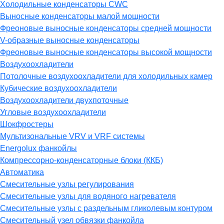
Холодильные конденсаторы CWC
Выносные конденсаторы малой мощности
Фреоновые выносные конденсаторы средней мощности
V-образные выносные конденсаторы
Фреоновые выносные конденсаторы высокой мощности
Воздухоохладители
Потолочные воздухоохладители для холодильных камер
Кубические воздухоохладители
Воздухоохладители двухпоточные
Угловые воздухоохладители
Шокфростеры
Мультизональные VRV и VRF системы
Energolux фанкойлы
Компрессорно-конденсаторные блоки (ККБ)
Автоматика
Смесительные узлы регулирования
Смесительные узлы для водяного нагревателя
Смесительные узлы с раздельным гликолевым контуром
Смесительный узел обвязки фанкойла